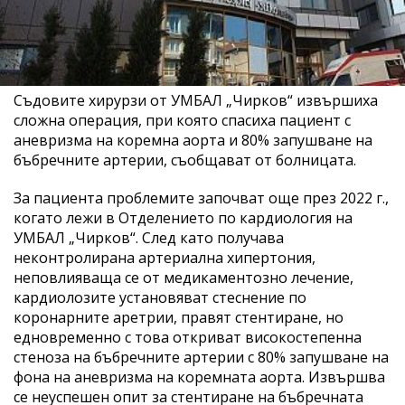
Съдовите хирурзи от УМБАЛ „Чирков“ извършиха
сложна операция, при която спасиха пациент с
аневризма на коремна аорта и 80% запушване на
бъбречните артерии, съобщават от болницата.
За пациента проблемите започват още през 2022 г.,
когато лежи в Отделението по кардиология на
УМБАЛ „Чирков“. След като получава
неконтролирана артериална хипертония,
неповлияваща се от медикаментозно лечение,
кардиолозите установяват стеснение по
коронарните аретрии, правят стентиране, но
едновременно с това откриват високостепенна
стеноза на бъбречните артерии с 80% запушване на
фона на аневризма на коремната аорта. Извършва
се неуспешен опит за стентиране на бъбречната