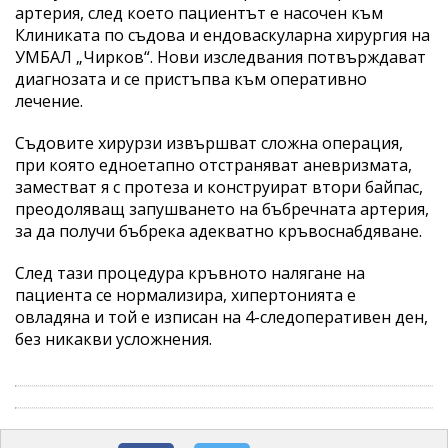
артерия, след което пациентът е насочен към
Клиниката по съдова и ендоваскуларна хирургия на
УМБАЛ „Чирков“. Нови изследвания потвърждават
диагнозата и се пристъпва към оперативно
лечение.
Съдовите хирурзи извършват сложна операция,
при която едноетапно отстраняват аневризмата,
заместват я с протеза и конструират втори байпас,
преодоляващ запушването на бъбречната артерия,
за да получи бъбрека адекватно кръвоснабдяване.
След тази процедура кръвното налягане на
пациента се нормализира, хипертонията е
овладяна и той е изписан на 4-следоперативен ден,
без никакви усложнения.