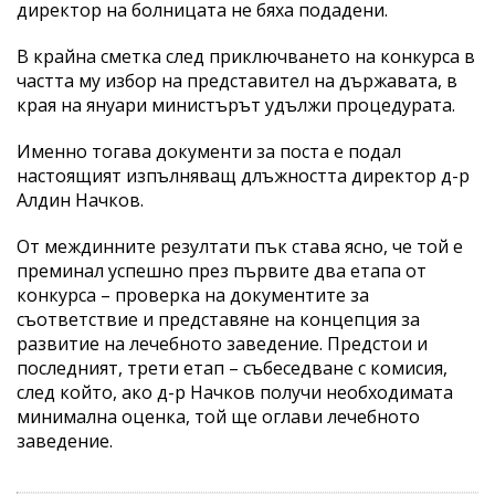
директор на болницата не бяха подадени.
В крайна сметка след приключването на конкурса в
частта му избор на представител на държавата, в
края на януари министърът удължи процедурата.
Именно тогава документи за поста е подал
настоящият изпълняващ длъжността директор д-р
Алдин Начков.
От междинните резултати пък става ясно, че той е
преминал успешно през първите два етапа от
конкурса – проверка на документите за
съответствие и представяне на концепция за
развитие на лечебното заведение. Предстои и
последният, трети етап – събеседване с комисия,
след който, ако д-р Начков получи необходимата
минимална оценка, той ще оглави лечебното
заведение.