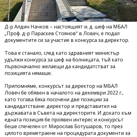
Д-р Алдин Начков – настоящият и. д. шеф на МБАЛ
„Проф. д-р Параскев Стоянов“ в Ловеч, е подал
документите си за участие в конкурса за директор.
Това е станало, след като здравният министър
удължи конкурса за шеф на болницата, тъй като
първоначално желаещи да кандидатстват за
позицията нямаше.
Припомняме, конкурсът за директор на МБАЛ
Ловеч бе обявен в началото на декември 2022 г.,
като тогава бяха посочени две позиции за
кандидатстване: директор и представител на
държавата в Съвета на директорите. И докато към
едната позиция бе проявен интерес и конкурсът
беше спечелен от Мирослав Ботушаров, то през
цялото времетраене на процедурата документи за