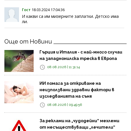
Гост
18.03.2024 17:04:36
И какви са им мизерните заплатки. Детско има
ли.
Още от Новини
Гърция и Италия - с най-много случаи
на западнонилска треска в Европа
08.08.2026 | 11:31:14
ИИ помага за откриване на
неизползвани здравни фактори в
изследванията на съня
08.08.2026 | 09:49:56
За реклами на „чудодейни“ мехлеми
от несъществуващи „лечители“