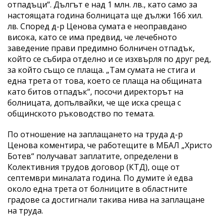
отпадъци“. Дългът е над 1 млн. лв., като само за
настоящата година болницата ще дължи 166 хил.
лв. Според д-р Ценова сумата е неоправдано
висока, като се има предвид, че лечебното
заведение прави предимно болничен отпадък,
който се събира отделно и се изхвърля по друг ред,
за който също се плаща. „Там сумата не стига и
една трета от това, което се плаща на общината
като битов отпадък“, посочи директорът на
болницата, допълвайки, че ще иска среща с
общинското ръководство по темата.
По отношение на заплащането на труда д-р
Ценова коментира, че работещите в МБАЛ „Христо
Ботев“ получават заплатите, определени в
Колективния трудов договор (КТД), още от
септември миналата година. По думите ѝ едва
около една трета от болниците в областните
градове са достигнали такива нива на заплащане
на труда.