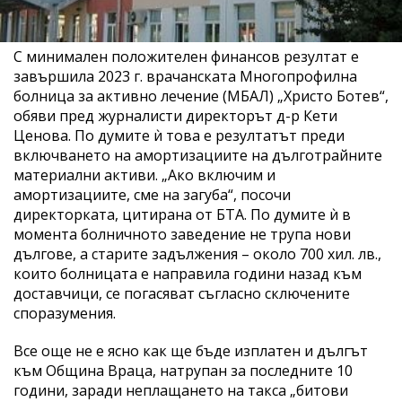
С минимален положителен финансов резултат е
завършила 2023 г. врачанската Многопрофилна
болница за активно лечение (МБАЛ) „Христо Ботев“,
обяви пред журналисти директорът д-р Кети
Ценова. По думите ѝ това е резултатът преди
включването на амортизациите на дълготрайните
материални активи. „Ако включим и
амортизациите, сме на загуба“, посочи
директорката, цитирана от БТА. По думите ѝ в
момента болничното заведение не трупа нови
дългове, а старите задължения – около 700 хил. лв.,
които болницата е направила години назад към
доставчици, се погасяват съгласно сключените
споразумения.
Все още не е ясно как ще бъде изплатен и дългът
към Община Враца, натрупан за последните 10
години, заради неплащането на такса „битови