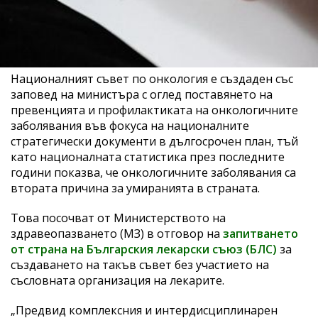
Националният съвет по онкология е създаден със
заповед на министъра с оглед поставянето на
превенцията и профилактиката на онкологичните
заболявания във фокуса на националните
стратегически документи в дългосрочен план, тъй
като националната статистика през последните
години показва, че онкологичните заболявания са
втората причина за умиранията в страната.
Това посочват от Министерството на
здравеопазването (МЗ) в отговор на
запитването
от страна на Българския лекарски съюз (БЛС)
за
създаването на такъв съвет без участието на
съсловната организация на лекарите.
„Предвид комплексния и интердисциплинарен