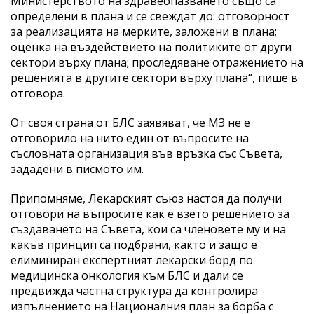
Министерството на здравеопазването също са
определени в плана и се свеждат до: отговорност
за реализацията на мерките, заложени в плана;
оценка на въздействието на политиките от други
сектори върху плана; проследяване отражението на
решенията в другите сектори върху плана“, пише в
отговора.
От своя страна от БЛС заявяват, че МЗ не е
отговорило на нито един от въпросите на
съсловната организация във връзка със Съвета,
зададени в писмото им.
Припомняме, Лекарският съюз настоя да получи
отговори на въпросите как е взето решението за
създаването на Съвета, кои са членовете му и на
какъв принцип са подбрани, както и защо е
елиминиран експертният лекарски борд по
медицинска онкология към БЛС и дали се
предвижда частна структура да контролира
изпълнението на Националния план за борба с