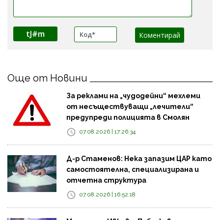
tJ#m
Още от Новини
За реклами на „чудодейни“ мехлеми
от несъществуващи „лечители“
предупреди полицията в Смолян
07.08.2026 | 17:26:34
Д-р Стаменов: Нека запазим ЦАР като
самостоятелна, специализирана и
отчетна структура
07.08.2026 | 16:52:18