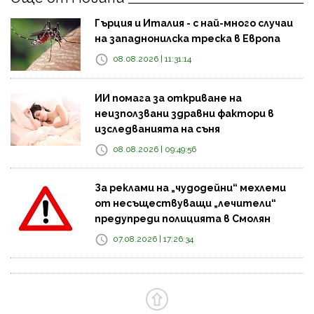
Гърция и Италия - с най-много случаи
на западнонилска треска в Европа
08.08.2026 | 11:31:14
ИИ помага за откриване на
неизползвани здравни фактори в
изследванията на съня
08.08.2026 | 09:49:56
За реклами на „чудодейни“ мехлеми
от несъществуващи „лечители“
предупреди полицията в Смолян
07.08.2026 | 17:26:34