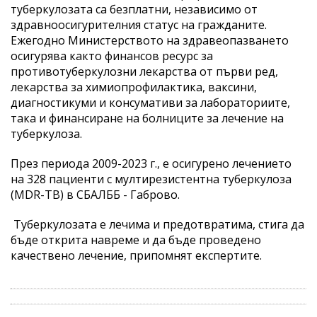
туберкулозата са безплатни, независимо от
здравноосигурителния статус на гражданите.
Ежегодно Министерството на здравеопазването
осигурява както финансов ресурс за
противотуберкулозни лекарства от първи ред,
лекарства за химиопрофилактика, ваксини,
диагностикуми и консумативи за лабораториите,
така и финансиране на болниците за лечение на
туберкулоза.
През периода 2009-2023 г., е осигурено лечението
на 328 пациенти с мултирезистентна туберкулоза
(MDR-TB) в СБАЛББ - Габрово.
Туберкулозата е лечима и предотвратима, стига да
бъде открита навреме и да бъде проведено
качествено лечение, припомнят експертите.