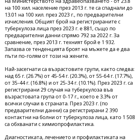
на Министерството на здравеопазването - от 23.8
на 100 хил. население през 2013 г. те са спаднали до
13.01 на 100 хил. през 2023 г., по предварителни
изчисления. Общият брой на регистрираните с
туберкулоза лица през 2023 г. е 881, също по
предварителни данни спрямо 792 за 2022 г. За
сравнение, през 2013 г. техният брой е 1 932.
Запазва се тенденцията броят на мъжете да е два
пъти по-голям от този на жените.
Най-засегнати са възрастовите групи, както следва:
над 65 г. (26.7%) от 45-54 г. (20.3%), от 55-64 г. (17.7%),
от 35-44 г. (16.8%) и от 25-34 г. (10.1%). През 2023 г. са
регистрирани 29 случая на туберкулоза във
възрастовата група от 0-17 г., което е 3.3% от
всички случаи в страната. През 2023 г. (по
предварителни данни) са регистрирани 2 390
контактни на болни от туберкулоза лица, като 1 508
са обхванати с химиопрофилактика.
Диагностиката, лечението и профилактиката на