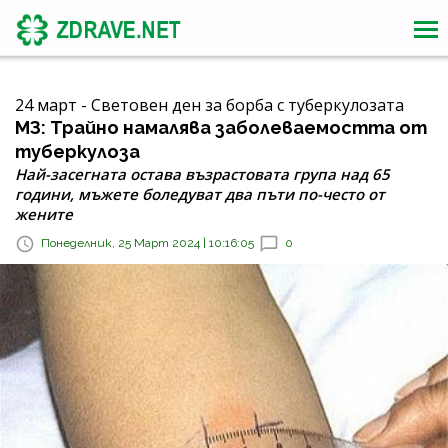
24 март - Световен ден за борба с туберкулозата
МЗ: Трайно намалява заболеваемостта от
туберкулоза
Най-засегната остава възрастовата група над 65
години, мъжете боледуват два пъти по-често от
жените
Понеделник, 25 Март 2024 | 10:16:05
0