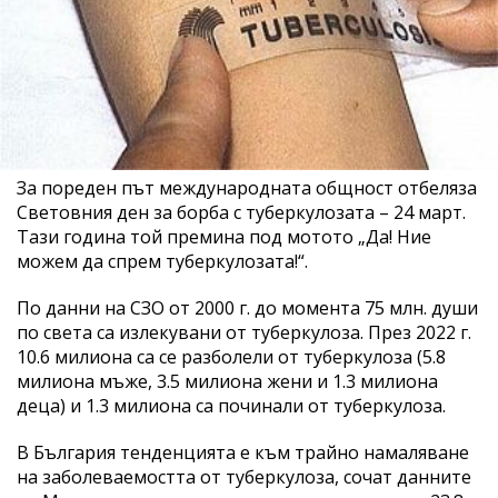
За пореден път международната общност отбеляза
Световния ден за борба с туберкулозата – 24 март.
Тази година той премина под мотото „Да! Ние
можем да спрем туберкулозата!“.
По данни на СЗО от 2000 г. до момента 75 млн. души
по света са излекувани от туберкулоза. През 2022 г.
10.6 милиона са се разболели от туберкулоза (5.8
милиона мъже, 3.5 милиона жени и 1.3 милиона
деца) и 1.3 милиона са починали от туберкулоза.
В България тенденцията е към трайно намаляване
на заболеваемостта от туберкулоза, сочат данните