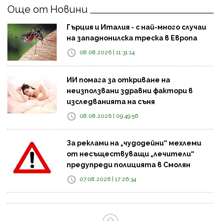
Още от Новини
Гърция и Италия - с най-много случаи
на западнонилска треска в Европа
08.08.2026 | 11:31:14
ИИ помага за откриване на
неизползвани здравни фактори в
изследванията на съня
08.08.2026 | 09:49:56
За реклами на „чудодейни“ мехлеми
от несъществуващи „лечители“
предупреди полицията в Смолян
07.08.2026 | 17:26:34