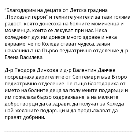
“Благодарим на децата от Детска градина
„Приказни герои“ и техните учители за тази голяма
радост, която донесоха на болните момиченца и
момченца, които се лекуват при нас. Нека
коледният дух им донесе много здраве и нека
вярваме, че по Коледа стават чудеса, заяви
началникът на Първо педиатрично отделение д-р
Елена Василева.
Д-р Теодора Динкова и д-р Валентин Данчев
посрещнаха дарителите от Септември във Второ
педиатрично отделение. Те също благодариха от
името на болните деца за получените подаръци и
им пожелаха бързо оздравяване, а на малките
добротворци да са здрави, да получат за Коледа
най-желаните подаръци и да продължават да
правят добрини.