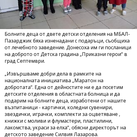
Болните деца от двете детски отделения на МБАЛ-
Пазарджик бяха изненадани с подаръци, съобщиха
от лечебното заведение. Донесоха им ги посланици
на доброто от Детска градина „Приказни герои“ в
град Септември.
„Извършваме добри дела в рамките на
националната инициатива „Маратон на
добротата“. Една от дейностите ни е да посетим
детските отделения в областната болница и да
подарим на болните деца, изработени от нашите
възпитаници - картички, коледни сувенири,
звездички, играчки, комплекти за оцветяване ,
книжки с моливи и флумастери, пластилини,
лакомства, украси за елха“, обясни директорът на
детското заведение Силвия Лазарова.