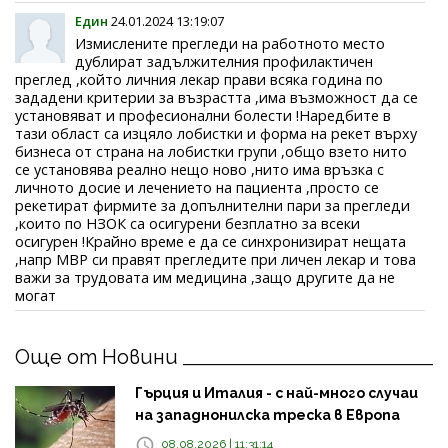
Един
24.01.2024 13:19:07
Измислените прегледи на работното место
дублират задължителния профилактичен
преглед ,който личния лекар прави всяка година по
зададени критерии за възрастта ,има възможност да се
установяват и професионални болести !Наредбите в
тази област са изцяло лобистки и форма на рекет върху
бизнеса от страна на лобистки групи ,общо взето нито
се установява реално нещо ново ,нито има връзка с
личното досие и лечението на пациента ,просто се
рекетират фирмите за допълнителни пари за прегледи
,които по НЗОК са осигурени безплатно за всеки
осигурен !Крайно време е да се синхронизират нещата
,напр МВР си правят прегледите при личен лекар и това
важи за трудовата им медицина ,защо другите да не
могат
Още от Новини
Гърция и Италия - с най-много случаи
на западнонилска треска в Европа
08.08.2026 | 11:31:14