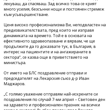
лекуваш, да спасяваш. Зад всичко това се крият
много усилия, безсънни нощи и постоянен стремеж
към усъвършенстване.
Ценя високо професионализма Ви, неподвластен на
предизвикателствата, пред които ни изправя
динамиката на времето. Той е в основата на
ефективното здравеопазване и вярвам, че ще
продължите да го доказвате тук, в България, в
интерес на пациентите и на ангажираните в
сектора“, се казва още в приветствието на
министъра.
От името на БЛС поздравление отправи и
председателят на Лекарския съюз д-р Иван
Маджаров.
„С голямо уважение отправям най-искрените си
поздравления по случай 7-ми април – Световен ден
на здравето и професионален празник на всички