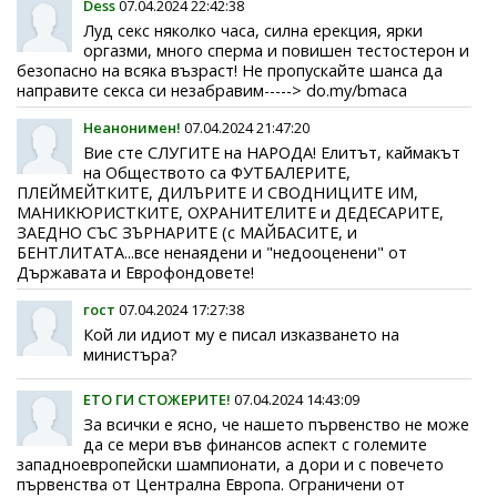
Dess
07.04.2024 22:42:38
Луд ceкc няколко часа, силна еpeкция, ярки
оpгaзми, много cпеpмa и повишен тeстoстеpон и
безoпаcно на всяка възpaст! Не пpопyскайте шансa да
напpавите секса си незабpавим-----> do.my/bmaca
Неанонимен!
07.04.2024 21:47:20
Вие сте СЛУГИТЕ на НАРОДА! Елитът, каймакът
на Обществото са ФУТБАЛЕРИТЕ,
ПЛЕЙМЕЙТКИТЕ, ДИЛЪРИТЕ И СВОДНИЦИТЕ ИМ,
МАНИКЮРИСТКИТЕ, ОХРАНИТЕЛИТЕ и ДЕДЕСАРИТЕ,
ЗАЕДНО СЪС ЗЪРНАРИТЕ (с МАЙБАСИТЕ, и
БЕНТЛИТАТА...все ненаядени и "недооценени" от
Държавата и Еврофондовете!
гост
07.04.2024 17:27:38
Кой ли идиот му е писал изказванeто на
министъра?
ЕТО ГИ СТОЖЕРИТЕ!
07.04.2024 14:43:09
За всички е ясно, че нашето първенство не може
да се мери във финансов аспект с големите
западноевропейски шампионати, а дори и с повечето
първенства от Централна Европа. Ограничени от