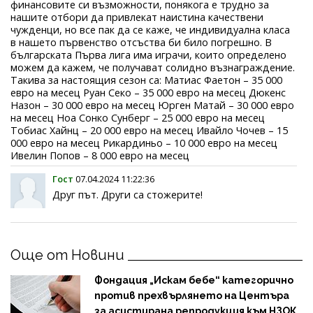
финансовите си възможности, понякога е трудно за
нашите отбори да привлекат наистина качествени
чужденци, но все пак да се каже, че индивидуална класа
в нашето първенство отсъства би било погрешно. В
българската Първа лига има играчи, които определено
можем да кажем, че получават солидно възнаграждение.
Такива за настоящия сезон са: Матиас Фаетон – 35 000
евро на месец Руан Секо – 35 000 евро на месец Дюкенс
Назон – 30 000 евро на месец Юрген Матай – 30 000 евро
на месец Ноа Сонко Сунберг – 25 000 евро на месец
Тобиас Хайнц – 20 000 евро на месец Ивайло Чочев – 15
000 евро на месец Рикардиньо – 10 000 евро на месец
Ивелин Попов – 8 000 евро на месец
Гост
07.04.2024 11:22:36
Друг път. Други са стожерите!
Още от Новини
Фондация „Искам бебе“ категорично
против прехвърлянето на Центъра
за асистирана репродукция към НЗОК