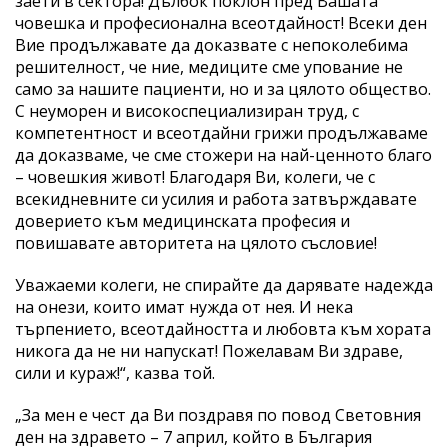
заети в сектора! Дълбок поклон пред Вашата
човешка и професионална всеотдайност! Всеки ден
Вие продължавате да доказвате с непоколебима
решителност, че ние, медиците сме упование не
само за нашите пациенти, но и за цялото общество.
С неуморен и високоспециализиран труд, с
компетентност и всеотдайни грижи продължаваме
да доказваме, че сме стожери на най-ценното благо
– човешкия живот! Благодаря Ви, колеги, че с
всекидневните си усилия и работа затвърждавате
доверието към медицинската професия и
повишавате авторитета на цялото съсловие!
Уважаеми колеги, не спирайте да дарявате надежда
на онези, които имат нужда от нея. И нека
търпението, всеотдайността и любовта към хората
никога да не ни напускат! Пожелавам Ви здраве,
сили и кураж!“, казва той.
„За мен е чест да Ви поздравя по повод Световния
ден на здравето – 7 април, който в България