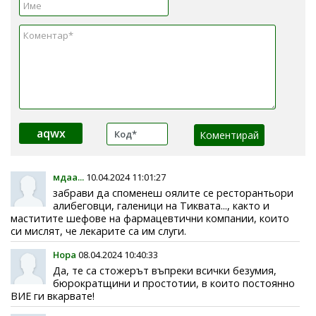
aqwx
мдаа...
10.04.2024 11:01:27
забрави да споменеш оялите се ресторантьори
алибеговци, галеници на Тиквата..., както и
маститите шефове на фармацевтични компании, които
си мислят, че лекарите са им слуги.
Нора
08.04.2024 10:40:33
Да, те са стожерът въпреки всички безумия,
бюрократщини и простотии, в които постоянно
ВИЕ ги вкарвате!