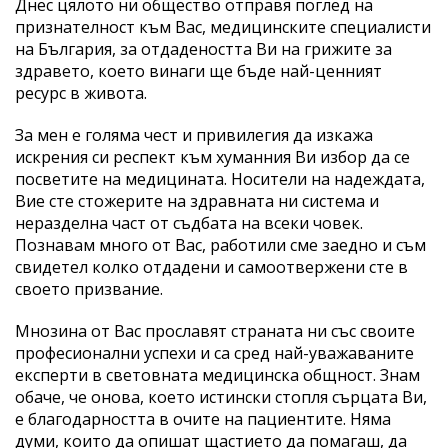
Днес цялото ни общество отправя поглед на
признателност към Вас, медицинските специалисти
на България, за отдадеността Ви на грижите за
здравето, което винаги ще бъде най-ценният
ресурс в живота.
За мен е голяма чест и привилегия да изкажа
искрения си респект към хуманния Ви избор да се
посветите на медицината. Носители на надеждата,
Вие сте стожерите на здравната ни система и
неразделна част от съдбата на всеки човек.
Познавам много от Вас, работили сме заедно и съм
свидетел колко отдадени и самоотвержени сте в
своето призвание.
Мнозина от Вас прославят страната ни със своите
професионални успехи и са сред най-уважаваните
експерти в световната медицинска общност. Знам
обаче, че онова, което истински стопля сърцата Ви,
е благодарността в очите на пациентите. Няма
думи, които да опишат щастието да помагаш, да