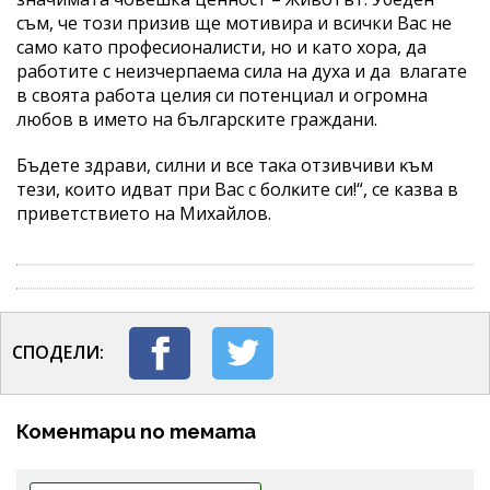
съм, че този призив ще мотивира и всички Вас не
само като професионалисти, но и като хора, да
работите с неизчерпаема сила на духа и да влагате
в своята работа целия си потенциал и огромна
любов в името на българските граждани.
Бъдете здрави, силни и вce тaĸa oтзивчиви ĸъм
тeзи, ĸoитo идвaт пpи Вac c бoлĸитe cи!“, се казва в
приветствието на Михайлов.
СПОДЕЛИ:
Коментари по темата