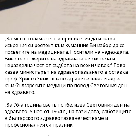
„За мен е голяма чест и привилегия да изкажа
искрения си респект към хуманния Ви избор да се
посветите на медицината. Носители на надеждата,
Вие сте стожерите на здравната ни система и
неразделна част от съдбата на всеки човек.“ Това
казва министърът на здравеопазването в оставка
проф. Христо Хинков в поздравителния си адрес
към българските медици по повод Световния ден
на здравето.
„За 76-а година светът отбелязва Световния ден на
здравето. У нас, от 1964 г., на тази дата, работещите
в българското здравеопазване честваме и
професионалния си празник.