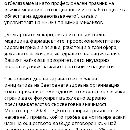
отбелязваме и като професионален празник на
всички медицински специалисти и на работещите в
областта на здравеопазването“, казва и
управителят на НЗОК Станимир Михайлов.
„Българските лекари, лекарите по дентална
медицина, фармацевтите, професионалистите по
здравни грижи и всички, работещи в тази сфера,
доказвате всеки ден, че здравето на нацията ни е
Вашият най-висш приоритет, като неуморно
полагате усилия за живота на своите пациенти.
Световният ден на здравето е глобална
инициатива на Световната здравна организация,
която приканва с ежегодно мото хората във всички
страни да се фокусират върху едно здравно
предизвикателство със световна значимост.
Мотото през 2024 г. е „Контролирай кръвното си
налягане”, призив, който трябва да мотивира всеки
член на обществото да бъде отговорен към най-
значимата човешка ценност – Животът. Убеден