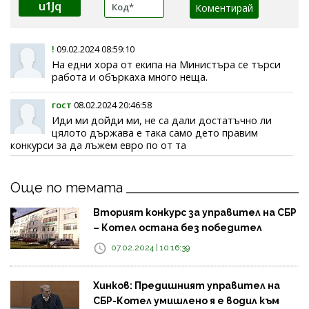
u1Jq
!
09.02.2024 08:59:10
На едни хора от екипа на Министъра се търси
работа и объркаха много неща.
гост
08.02.2024 20:46:58
Иди ми дойди ми, не са дали достатъчно ли
цялото държава е така само дето правим
конкурси за да лъжем евро по от та
Още по темата
Вторият конкурс за управител на СБР
– Котел остана без победител
07.02.2024 | 10:16:39
Хинков: Предишният управител на
СБР-Котел умишлено я е водил към