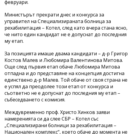
февруари.
Министърът прекрати днес и конкурса за
управител на Специализираната болница за
рехабилитация – Котел, след като вчера стана ясно,
че нито един кандидат не е допуснат до последния
му етап.
За позицията имаше двама кандидати – д-р Григор
Костов Малев и Любомира Валентинова Митова.
Още след първия етап обаче Любомира Митова
отпадна и до представяне на концепция достигна
единствено д-р Малев. Той обаче от своя страна не
е успял да преодолее този етап от конкурса и
съответно не е допуснат до последния му етап –
събеседването с комисия.
Междувременно проф. Христо Хинков заяви
намеренията си да слее СБР – Котел със
„Специализирани болници за рехабилитация –
Национален комплекс“, което обаче до момента не