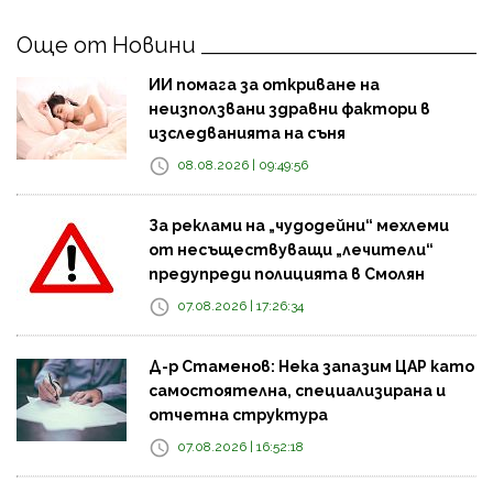
Още от Новини
ИИ помага за откриване на
неизползвани здравни фактори в
изследванията на съня
08.08.2026 | 09:49:56
За реклами на „чудодейни“ мехлеми
от несъществуващи „лечители“
предупреди полицията в Смолян
07.08.2026 | 17:26:34
Д-р Стаменов: Нека запазим ЦАР като
самостоятелна, специализирана и
отчетна структура
07.08.2026 | 16:52:18