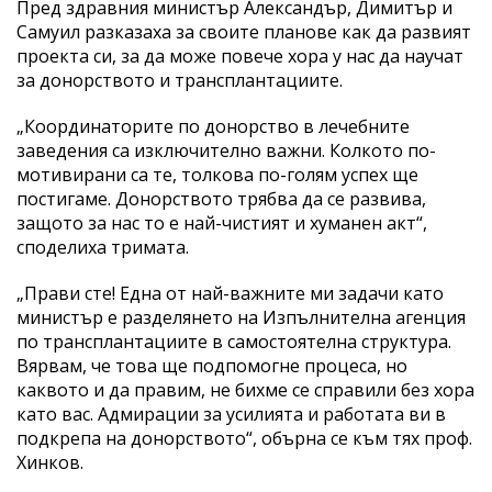
Пред здравния министър Александър, Димитър и
Самуил разказаха за своите планове как да развият
проекта си, за да може повече хора у нас да научат
за донорството и трансплантациите.
„Координаторите по донорство в лечебните
заведения са изключително важни. Колкото по-
мотивирани са те, толкова по-голям успех ще
постигаме. Донорството трябва да се развива,
защото за нас то е най-чистият и хуманен акт“,
споделиха тримата.
„Прави сте! Една от най-важните ми задачи като
министър е разделянето на Изпълнителна агенция
по трансплантациите в самостоятелна структура.
Вярвам, че това ще подпомогне процеса, но
каквото и да правим, не бихме се справили без хора
като вас. Адмирации за усилията и работата ви в
подкрепа на донорството“, обърна се към тях проф.
Хинков.