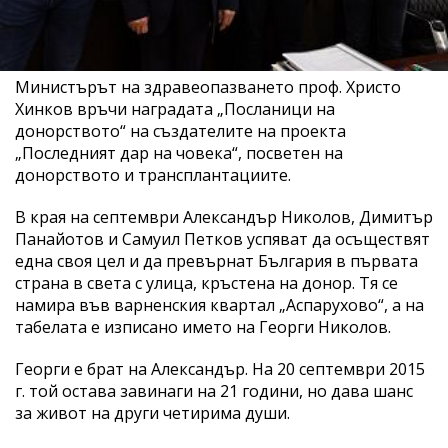
Министърът на здравеопазването проф. Христо
Хинков връчи наградата „Посланици на
донорството“ на създателите на проекта
„Последният дар на човека“, посветен на
донорството и трансплантациите.
В края на септември Александър Николов, Димитър
Панайотов и Самуил Петков успяват да осъществят
една своя цел и да превърнат България в първата
страна в света с улица, кръстена на донор. Тя се
намира във варненския квартал „Аспарухово“, а на
табелата е изписано името на Георги Николов.
Георги е брат на Александър. На 20 септември 2015
г. той остава завинаги на 21 години, но дава шанс
за живот на други четирима души.