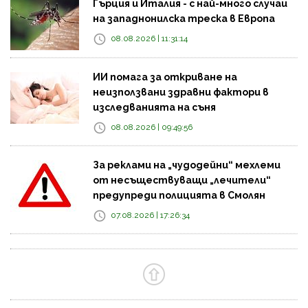
Гърция и Италия - с най-много случаи
на западнонилска треска в Европа
08.08.2026 | 11:31:14
ИИ помага за откриване на
неизползвани здравни фактори в
изследванията на съня
08.08.2026 | 09:49:56
За реклами на „чудодейни“ мехлеми
от несъществуващи „лечители“
предупреди полицията в Смолян
07.08.2026 | 17:26:34