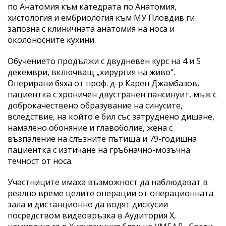
по Анатомия към катедрата по Анатомия,
хистология и ембриология към МУ Пловдив ги
запозна с клиничната анатомия на носа и
околоносните кухини.
Обучението продължи с двудневен курс на 4 и 5
декември, включващ „хирургия на живо“.
Оперирани бяха от проф. д-р Карен Джамбазов,
пациентка с хроничен двустранен пансинуит, мъж с
доброкачествено образувание на синусите,
вследствие, на който е бил със затруднено дишане,
намалено обоняние и главоболие, жена с
възпаление на слъзните пътища и 79-годишна
пациентка с изтичане на гръбначно-мозъчна
течност от носа.
Участниците имаха възможност да наблюдават в
реално време целите операции от операционната
зала и дистанционно да водят дискусии
посредством видеовръзка в Аудитория X,