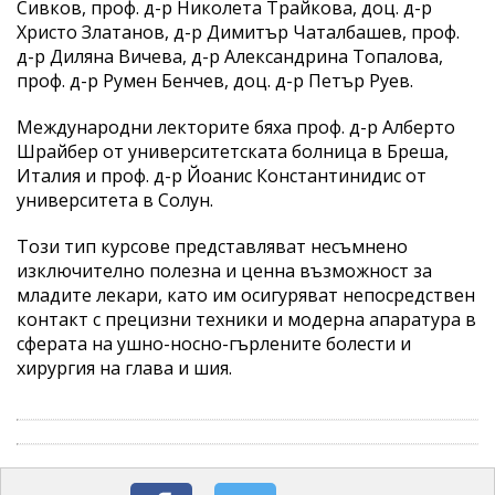
Сивков, проф. д-р Николета Трайкова, доц. д-р
Христо Златанов, д-р Димитър Чаталбашев, проф.
д-р Диляна Вичева, д-р Александрина Топалова,
проф. д-р Румен Бенчев, доц. д-р Петър Руев.
Международни лекторите бяха проф. д-р Алберто
Шрайбер от университетската болница в Бреша,
Италия и проф. д-р Йоанис Константинидис от
университета в Солун.
Този тип курсове представляват несъмнено
изключително полезна и ценна възможност за
младите лекари, като им осигуряват непосредствен
контакт с прецизни техники и модерна апаратура в
сферата на ушно-носно-гърлените болести и
хирургия на глава и шия.