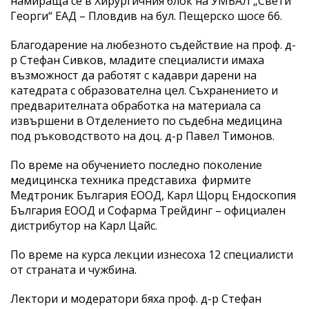
намираща се в Хирургичния блок на УМБАЛ „Свети
Георги“ ЕАД – Пловдив на бул. Пещерско шосе 66.
Благодарение на любезното съдействие на проф. д-
р Стефан Сивков, младите специалисти имаха
възможност да работят с кадаври дарени на
катедрата с образователна цел. Съхранението и
предварителната обработка на материала са
извършени в Отделението по съдебна медицина
под ръководството на доц. д-р Павел Тимонов.
По време на обучението последно поколение
медицинска техника представиха фирмите
Медтроник България ЕООД, Карл Щорц Ендоскопия
България ЕООД и Софарма Трейдинг – официален
дистрибутор на Карл Цайс.
По време на курса лекции изнесоха 12 специалисти
от страната и чужбина.
Лектори и модератори бяха проф. д-р Стефан