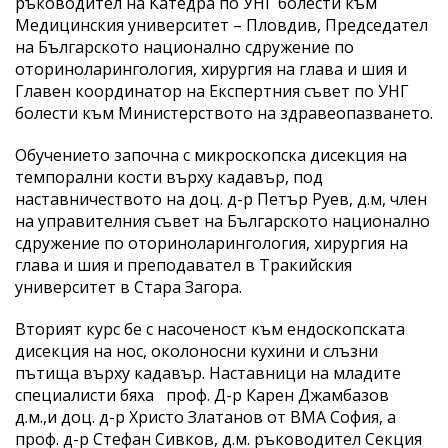
ръководител на Катедра по УНГ болести към
Медицинския университет – Пловдив, Председател
на Българското национално сдружение по
оториноларингология, хирургия на глава и шия и
Главен координатор на Експертния съвет по УНГ
болести към Министерството на здравеопазването.
Обучението започна с микроскопска дисекция на
темпорални кости върху кадавър, под
наставничеството на доц. д-р Петър Руев, д.м, член
на управителния съвет на Българското национално
сдружение по оториноларингология, хирургия на
глава и шия и преподавател в Тракийския
университет в Стара Загора.
Вторият курс бе с насоченост към ендоскопската
дисекция на нос, околоносни кухини и слъзни
пътища върху кадавър. Наставници на младите
специалисти бяха проф. Д-р Карен Джамбазов
д.м.,и доц. д-р Христо Златанов от ВМА София, а
проф. д-р Стефан Сивков, д.м. ръководител Секция