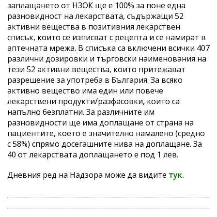
заплащането от НЗОК ще е 100% за поне една
разновидност на лекарствата, съдържащи 52
активни вещества в позитивния лекарствен
списък, които се изписват с рецепта и се намират в
аптечната мрежа. В списъка са включени всички 407
различни дозировки и търговски наименования на
тези 52 активни вещества, които притежават
разрешение за употреба в България. За всяко
активно вещество има един или повече
лекарствени продукти/разфасовки, които са
напълно безплатни. За различните им
разновидности ще има доплащане от страна на
пациентите, което е значително намалено (средно
с 58%) спрямо досегашните нива на доплащане. За
40 от лекарствата доплащането е под 1 лев.
Дневния ред на Надзора може да видите
тук.