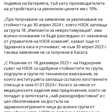
подмяна на батерията, тъй като производителите
на устройствата са увеличили цените им с 10%.
„При получаване на заявление за увеличаване на
стойността до 30 април 2024 г, която НЗОК заплаща
за група 18 „Импланти за невростимулация“, има
всички основания то бъде разгледано от назначена
от управителя на НЗОК комисия“, казват още от
Здравната каса и уточняват, че към 30 април 2023 г.
такива заявления не са получени в Касата.
„С Решение от 18 декември 2023 г. на Надзорния
съвет на НЗОК са одобрени стойностите по групи,
подгрупи и групи по технически изисквания, за
които институцията заплаща съгласно изготвените
списъци в сила 01.01.2024 г. Когато за някое от
медицинските изделия има предложения, които не
попадат в хипотезата „най-разходоефективни“ и с
цел обезпечаване на достъпа на
здравноосигурените лица до всички групи от