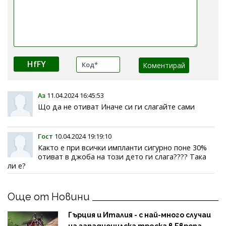
HfFY
Аз
11.04.2024 16:45:53
Що да не отиват Иначе си ги слагайте сами
Гост
10.04.2024 19:19:10
Както е при всички импланти сигурно поне 30%
отиват в джоба на този дето ги слага???? Така
ли е?
Още от Новини
Гърция и Италия - с най-много случаи
на западнонилска треска в Европа