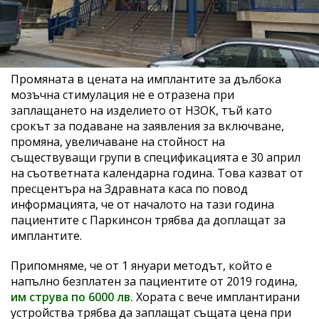
Промяната в цената на имплантите за дълбока
мозъчна стимулация не е отразена при
заплащането на изделието от НЗОК, тъй като
срокът за подаване на заявления за включване,
промяна, увеличаване на стойност на
съществуващи групи в спецификацията е 30 април
на съответната календарна година. Това казват от
пресцентъра на Здравната каса по повод
информацията, че от началото на тази година
пациентите с Паркинсон трябва да доплащат за
имплантите.
Припомняме, че от 1 януари методът, който е
напълно безплатен за пациентите от 2019 година,
им струва по 6000 лв.
Хората с вече имплантирани
устройства трябва да заплащат същата цена при