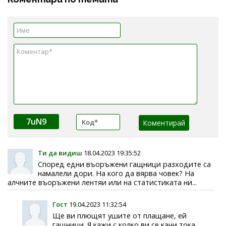
7uN9
Ти да видиш
18.04.2023 19:35:52
Според едни въоръжени гащници разходите са
намалели дори. На кого да вярва човек? На
алчните въоръжени лентяи или на статистиката ни...
Гост
19.04.2023 11:32:54
Ще ви плющят ушите от плащане, ей
гащници. Я кажи с колко ви се качи тока,