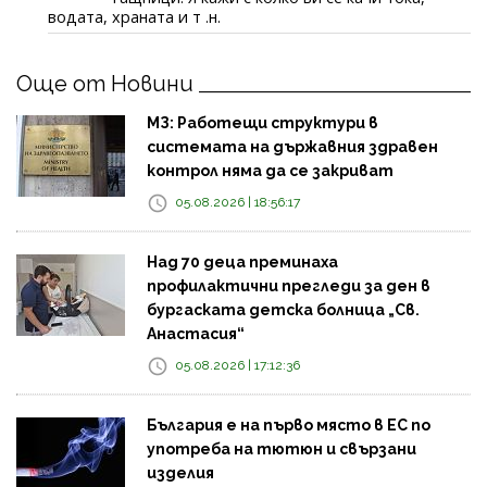
водата, храната и т .н.
Още от Новини
МЗ: Работещи структури в
системата на държавния здравен
контрол няма да се закриват
05.08.2026 | 18:56:17
Над 70 деца преминаха
профилактични прегледи за ден в
бургаската детска болница „Св.
Анастасия“
05.08.2026 | 17:12:36
България е на първо място в ЕС по
употреба на тютюн и свързани
изделия