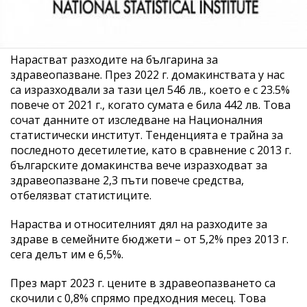
Нарастват разходите на българина за
здравеопазване. През 2022 г. домакинствата у нас
са изразходвали за тази цел 546 лв., което е с 23.5%
повече от 2021 г., когато сумата е била 442 лв. Това
сочат данните от изследване на Националния
статистически институт. Тенденцията е трайна за
последното десетилетие, като в сравнение с 2013 г.
българските домакинства вече изразходват за
здравеопазване 2,3 пъти повече средства,
отбелязват статистиците.
Нараства и относителният дял на разходите за
здраве в семейните бюджети – от 5,2% през 2013 г.
сега делът им е 6,5%.
През март 2023 г. цените в здравеопазването са
скочили с 0,8% спрямо предходния месец. Това