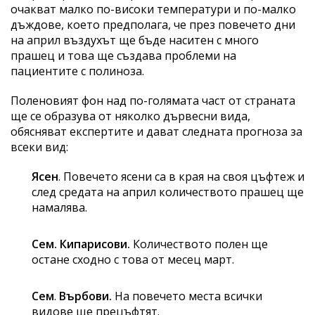
очакват малко по-високи температури и по-малко
дъждове, което предполага, че през повечето дни
на април въздухът ще бъде наситен с много
прашец и това ще създава проблеми на
пациентите с полиноза.
Поленовият фон над по-голямата част от страната
ще се образува от няколко дървесни вида,
обясняват експертите и дават следната прогноза за
всеки вид:
Ясен
. Повечето ясени са в края на своя цъфтеж и
след средата на април количеството прашец ще
намалява.
Сем. Кипарисови.
Количеството полен ще
остане сходно с това от месец март.
Сем
.
Върбови.
На повечето места всички
видове ще прецъфтят.