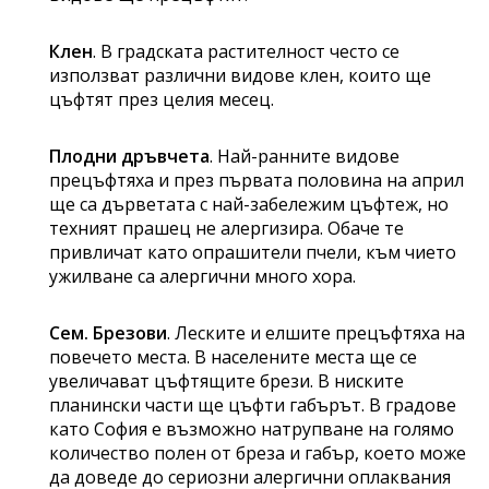
Клен
. В градската растителност често се
използват различни видове клен, които ще
цъфтят през целия месец.
Плодни дръвчета
. Най-ранните видове
прецъфтяха и през първата половина на април
ще са дърветата с най-забележим цъфтеж, но
техният прашец не алергизира. Обаче те
привличат като опрашители пчели, към чието
ужилване са алергични много хора.
Сем. Брезови
. Леските и елшите прецъфтяха на
повечето места. В населените места ще се
увеличават цъфтящите брези. В ниските
планински части ще цъфти габърът. В градове
като София е възможно натрупване на голямо
количество полен от бреза и габър, което може
да доведе до сериозни алергични оплаквания