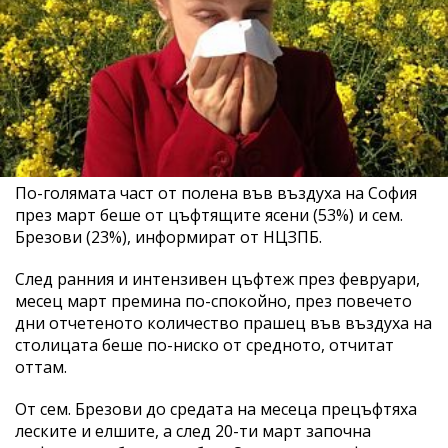
По-голямата част от полена във въздуха на София
през март беше от цъфтящите ясени (53%) и сем.
Брезови (23%), информират от НЦЗПБ.
След ранния и интензивен цъфтеж през февруари,
месец март премина по-спокойно, през повечето
дни отчетеното количество прашец във въздуха на
столицата беше по-ниско от средното, отчитат
оттам.
От сем. Брезови до средата на месеца прецъфтяха
леските и елшите, а след 20-ти март започна