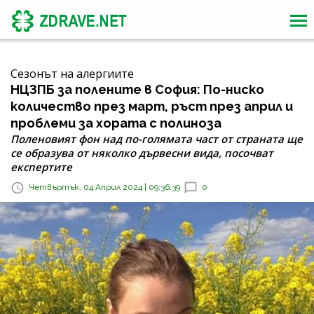
Сезонът на алергиите
НЦЗПБ за полените в София: По-ниско
количество през март, ръст през април и
проблеми за хората с полиноза
Поленовият фон над по-голямата част от страната ще
се образува от няколко дървесни вида, посочват
експертите
Четвъртък, 04 Април 2024 | 09:36:39
0