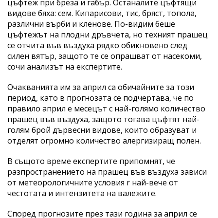
цъфтеж при бреза и габър. Останалите цъфтящи
видове бяха: сем. Кипарисови, тис, бряст, топола,
различни върби и кленове. По-видим беше
цъфтежът на плодни дръвчета, но техният прашец
се отчита във въздуха рядко обикновено след
силен вятър, защото те се опрашват от насекоми,
сочи анализът на експертите.
Очакванията им за април са обичайните за този
период, като в прогнозата се подчертава, че по
правило април е месецът с най-голямо количество
прашец във въздуха, защото тогава цъфтят най-
голям брой дървесни видове, които образуват и
отделят огромно количество алергизиращ полен.
В същото време експертите припомнят, че
разпространението на прашец във въздуха зависи
от метеорологичните условия r най-вече от
честотата и интензитета на валежите.
Според прогнозите през тази година за април се