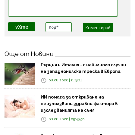
vXme
Още от Новини
Гърция и Италия - с най-много случаи
на западнонилска треска в Европа
08.08.2026 | 11:31:14
ИИ помага за откриване на
неизползвани здравни фактори в
изследванията на съня
08.08.2026 | 09:49:56