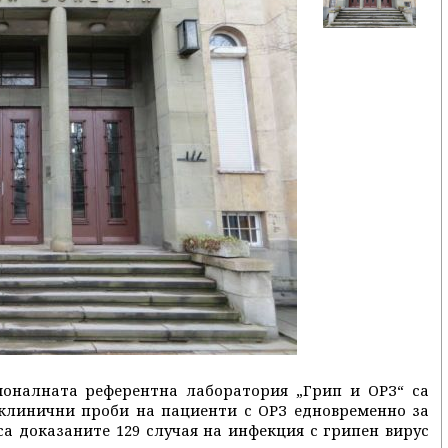
ионалната референтна лаборатория „Грип и ОРЗ“ са
 клинични проби на пациенти с ОРЗ едновременно за
са доказаните 129 случая на инфекция с грипен вирус