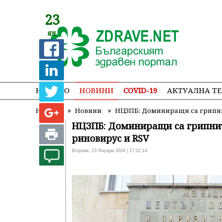
23
ян
НАЧАЛО
НОВИНИ
COVID-19
АКТУАЛНА Т
»
»
Начало
Новини
НЦЗПБ: Доминиращи са грипните
НЦЗПБ: Доминиращи са грипните
риновирус и RSV
Вторник, 23 Януари 2024 | 17:22:14