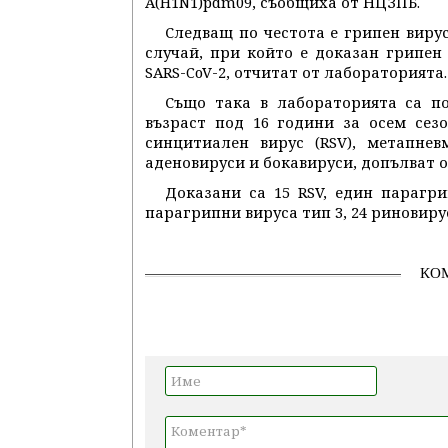
A(H1N1)pdm09, съобщиха от НЦЗПБ.
Следващ по честота е грипен вирус
случай, при който е доказан грипен в
SARS-CoV-2, отчитат от лабораторията.
Също така в лабораторията са п
възраст под 16 години за осем сез
синцитиален вирус (RSV), метапнев
аденовируси и бокавируси, допълват о
Доказани са 15 RSV, един парагри
парагрипни вируса тип 3, 24 риновиру
КО