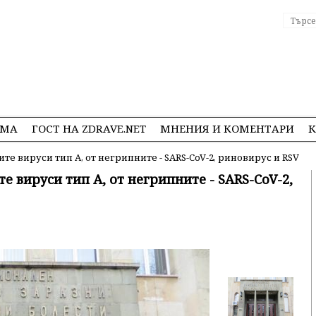
ЕМА
ГОСТ НА ZDRAVE.NET
МНЕНИЯ И КОМЕНТАРИ
К
 вируси тип А, от негрипните - SARS-CoV-2, риновирус и RSV
 вируси тип А, от негрипните - SARS-CoV-2,