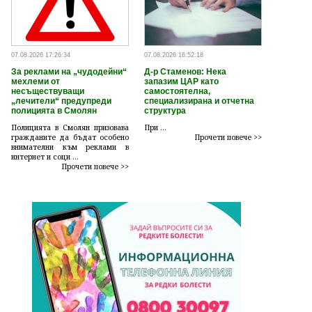
07.08.2026 17:26:34
07.08.2026 16:52:18
За реклами на „чудодейни“
Д-р Стаменов: Нека
мехлеми от
запазим ЦАР като
несъществуващи
самостоятелна,
„лечители“ предупреди
специализирана и отчетна
полицията в Смолян
структура
Полицията в Смолян призовава
При ...
гражданите да бъдат особено
Прочети повече >>
внимателни към реклами в
интернет и соци ...
Прочети повече >>