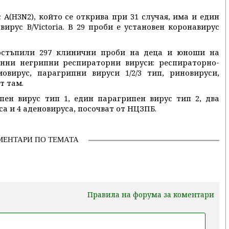
 A(H3N2), който се открива при 31 случая, има и един
ирус B/Victoria. В 29 проби е установен коронавирус
остъпили 297 клинични проби на деца и юноши на
онни негрипни респираторни вируси: респираторно-
мовирус, парагрипни вируси 1/2/3 тип, риновируси,
т там.
пен вирус тип 1, един парагрипен вирус тип 2, два
са и 4 аденовируса, посочват от НЦЗПБ.
МЕНТАРИ ПО ТЕМАТА
Правила на форума за коментари