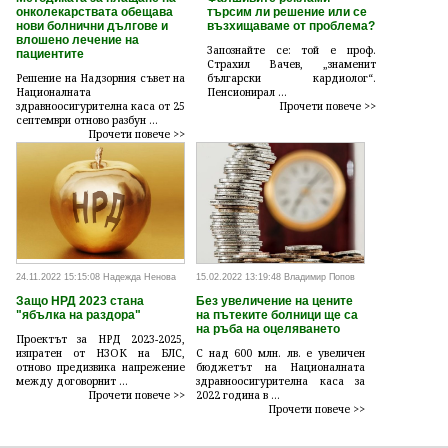
онколекарствата обещава
търсим ли решение или се
нови болнични дългове и
възхищаваме от проблема?
влошено лечение на
Запознайте се: той е проф.
пациентите
Страхил Вачев, „знаменит
Решение на Надзорния съвет на
български кардиолог“.
Националната
Пенсионирал ...
здравноосигурителна каса от 25
Прочети повече >>
септември отново разбун ...
Прочети повече >>
24.11.2022 15:15:08 Надежда Ненова
15.02.2022 13:19:48 Владимир Попов
Защо НРД 2023 стана
Без увеличение на цените
"ябълка на раздора"
на пътеките болници ще са
на ръба на оцеляването
Проектът за НРД 2023-2025,
изпратен от НЗОК на БЛС,
С над 600 млн. лв. е увеличен
отново предизвика напрежение
бюджетът на Националната
между договорнит ...
здравноосигурителна каса за
Прочети повече >>
2022 година в ...
Прочети повече >>