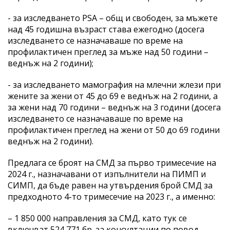
- за изследването PSA – общ и свободен, за мъжете
над 45 годишна възраст става ежегодно (досега
изследването се назначаваше по време на
профилактичен преглед за мъже над 50 години –
веднъж на 2 години);
- за изследването мамография на млечни жлези при
жените за жени от 45 до 69 е веднъж на 2 години, а
за жени над 70 години – веднъж на 3 години (досега
изследването се назначаваше по време на
профилактичен преглед на жени от 50 до 69 години
веднъж на 2 години).
Предлага се броят на СМД за първо тримесечие на
2024 г., назначавани от изпълнители на ПИМП и
СИМП, да бъде равен на утвърдения брой СМД за
предходното 4-то тримесечие на 2023 г., а именно:
– 1 850 000 направления за СМД, като тук се
включват 524 771 бр. за консултации по повод