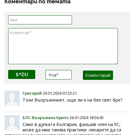
Коментари по темата
$*DU
Григорий
29.01.2024 07:23:21
Този Въоръженият...още ли е на бял свят бре?
БЛС-Въоръжено Крило
26.01.2024 18:56:45
Само в дупката България, фалшив член на ЕС,
може да има такива практики -лекарите да са