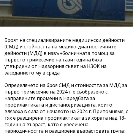
Броят на специализираните медицински дейности
(СМД) и стойността на медико-диагностичните
дейности (МДД) в извънболничната помощ за
първото тримесечие на тази година бяха
утвърдени от Надзорния съвет на НЗОК на
заседанието му в сряда.
Определянето на броя СМД и стойността за МДД за
първо тримесечие на 2024 г. е съобразено с
направените промени в Наредбата за
профилактиката и диспансеризацията, които
влязоха в сила от началото на 2024 г. Припомняме, с
тях е разширена профилактиката за хората над 18-
годишна възраст, като е увеличена
периодичността и разширена възрастовата група: