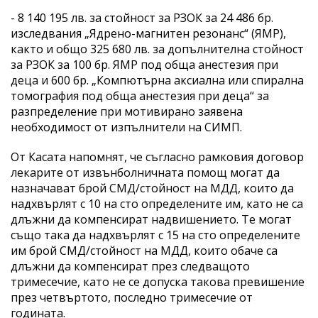
- 8 140 195 лв. за стойност за РЗОК за 24 486 бр.
изследвания „Ядрено-магнитен резонанс“ (ЯМР),
както и общо 325 680 лв. за допълнителна стойност
за РЗОК за 100 бр. ЯМР под обща анестезия при
деца и 600 бр. „Компютърна аксиална или спирална
томография под обща анестезия при деца“ за
разпределение при мотивирано заявена
необходимост от изпълнители на СИМП.
От Касата напомнят, че съгласно рамковия договор
лекарите от извънболничната помощ могат да
назначават брой СМД/стойност на МДД, които да
надхвърлят с 10 на сто определените им, като не са
длъжни да компенсират надвишението. Те могат
също така да надхвърлят с 15 на сто определените
им брой СМД/стойност на МДД, които обаче са
длъжни да компенсират през следващото
тримесечие, като не се допуска такова превишение
през четвъртото, последно тримесечие от
годината.