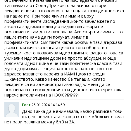
ограничени в назначаването на изследвания с някакви
тип лимити от Соца ,При което на всичко отгоре
лекарите носят отговорност за същата тази диагностика
на пациента. При това лимити има и върху
профилактичните изследвания ,които забележете по
закон са задължителни ,но видиш ли лекарят е
ограничен и там да ги назначава. Ако свърши лимита ,то
пациентите няма да ги получат. Лимит в
профилактиката. Смятайте какъв боклук е тази държава
,тази политическа класа и цялото това общество
туземци ,което позволява идиотщините ,защото това са
уникални идиотщини дори не просто абсурди. И още
голямата идиотщина е че тази политическа класа в тази
дупка дори има агенция за контрол на качеството в
здравеопазването наречена ИАМН ,която следи
......качеството. Какво качество бе тъпаци, когато
лекарите са ви административно задължени да се
ограничават в изследванията и диагностиката чрез така
наречените лимити на НЗОК ?!?!?!??!
Гост
25.01.2024 14:14:59
Дано Ганка да е внимавала, какво разписва този
път, че великата и експертка от ямболските села
не прави разлика между бл.3 и 3А.