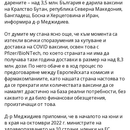
дарените – над 3,5 млн. България е дарила ваксини
на Кралство Бутан, република Северна Македония,
Бангладеш, Босна и Херцеговина и Иран,
информира д-р Меджидиев.
От думите му стана ясно още, че към момента са
изтекли всички споразумения за купуване и
доставка на COVID ваксини, освен това с
Pfizer/BioNTech, по което страната ни има да
получава тази година доставки в размер на над 8,3
млн. дози. По него обаче е в ход процес по
предоговаряне между Европейската комисия и
фармакомпаниите, като нашата страна настоява то
да се прекрати или количествата ваксини да се
намалят драстично на база реални потребности, без
каквито и да било финансови обезщетения,
произтичащи от това.
Д-р Меджидиев припомни, че в началото на юни и
в края на октомври 2022 г. министрите на
здравеопазването на 10 страни, членки на ЕС