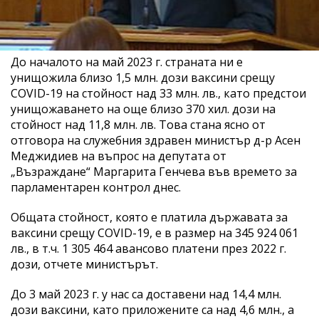
До началото на май 2023 г. страната ни е
унищожила близо 1,5 млн. дози ваксини срещу
COVID-19 на стойност над 33 млн. лв., като предстои
унищожаването на още близо 370 хил. дози на
стойност над 11,8 млн. лв. Това стана ясно от
отговора на служебния здравен министър д-р Асен
Меджидиев на въпрос на депутата от
„Възраждане“ Маргарита Генчева във времето за
парламентарен контрол днес.
Общата стойност, която е платила държавата за
ваксини срещу COVID-19, е в размер на 345 924 061
лв., в т.ч. 1 305 464 авансово платени през 2022 г.
дози, отчете министърът.
До 3 май 2023 г. у нас са доставени над 14,4 млн.
дози ваксини, като приложените са над 4,6 млн., а