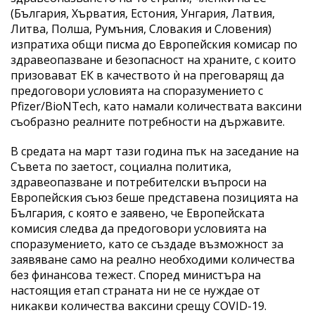
(България, Хърватия, Естония, Унгария, Латвия,
Литва, Полша, Румъния, Словакия и Словения)
изпратиха общи писма до Европейския комисар по
здравеопазване и безопасност на храните, с които
призовават ЕК в качеството ѝ на преговарящ да
предоговори условията на споразумението с
Pfizer/BioNTech, като намали количествата ваксини
съобразно реалните потребности на държавите.
В средата на март тази година пък на заседание на
Съвета по заетост, социална политика,
здравеопазване и потребителски въпроси на
Европейския съюз беше представена позицията на
България, с която е заявено, че Европейската
комисия следва да предоговори условията на
споразумението, като се създаде възможност за
заявяване само на реално необходими количества
без финансова тежест. Според министъра на
настоящия етап страната ни не се нуждае от
никакви количества ваксини срещу COVID-19.