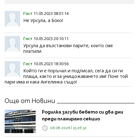
Гост
11.05.2023 08:01:14
Не Урсула, а Боко!
Гост
10.05.2023 20:10:11
Урсула да възстанови парите, които сме
платили.
Гост
10.05.2023 18:30:56
Който ги е поръчал и подписал, сега да си ги
плаща, както и за унищожаването им! Поне той
пари има и кака Ангелинка също!
Още от Новини
Родилка загуби бебето си два дни
преди планирано секцио
06.08.2026 | 15:26:32