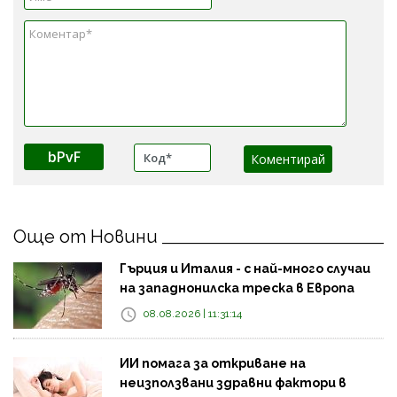
bPvF
Още от Новини
Гърция и Италия - с най-много случаи
на западнонилска треска в Европа
08.08.2026 | 11:31:14
ИИ помага за откриване на
неизползвани здравни фактори в