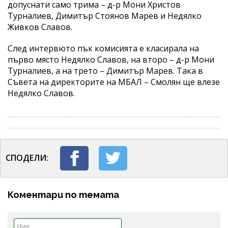
допуснати само трима – д-р Мони Христов
Турналиев, Димитър Стоянов Марев и Недялко
Живков Славов.
След интервюто пък комисията е класирала на
първо място Недялко Славов, на второ – д-р Мони
Турналиев, а на трето – Димитър Марев. Така в
Съвета на директорите на МБАЛ – Смолян ще влезе
Недялко Славов.
СПОДЕЛИ:
Коментари по темата