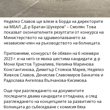
Недялко Славов ще влезе в Борда на директорите
на МБАЛ „Д-р Братан Шукеров“ – Смолян. Това
показват окончателните резултати от конкурса на
Министерството на здравеопазването за
независим член на ръководството на болницата.
Припомняме, конкурсът бе обявен на 6 ноември
2023 г. и на него се явиха шестима кандидати: д-р
Мони Христов Турналиев, Нелияна Маринова
Константинова, Димитър Стоянов Марев, Недялко
Живков Славов, Денислав Славомиров Банкатев и
Радослава Ангелова Вълчанова-Кисимова.
Още при разглеждането на документите
последните двама кандидати отпаднаха, а след
разглеждането на концепциите за развитието на
болницата до събеседване с комисия бяха