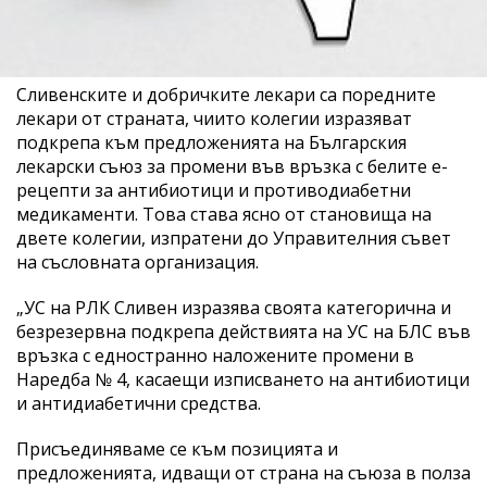
Сливенските и добричките лекари са поредните
лекари от страната, чиито колегии изразяват
подкрепа към предложенията на Българския
лекарски съюз за промени във връзка с белите е-
рецепти за антибиотици и противодиабетни
медикаменти. Това става ясно от становища на
двете колегии, изпратени до Управителния съвет
на съсловната организация.
„УС на РЛК Сливен изразява своята категорична и
безрезервна подкрепа действията на УС на БЛС във
връзка с едностранно наложените промени в
Наредба № 4, касаещи изписването на антибиотици
и антидиабетични средства.
Присъединяваме се към позицията и
предложенията, идващи от страна на съюза в полза