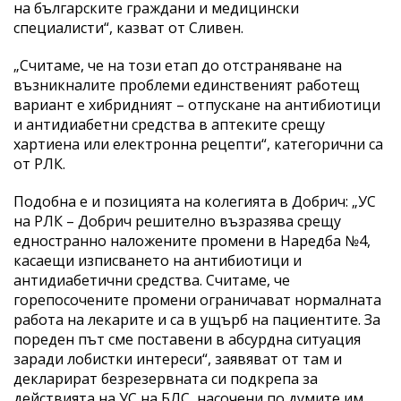
на българските граждани и медицински
специалисти“, казват от Сливен.
„Считаме, че на този етап до отстраняване на
възникналите проблеми единственият работещ
вариант е хибридният – отпускане на антибиотици
и антидиабетни средства в аптеките срещу
хартиена или електронна рецепти“, категорични са
от РЛК.
Подобна е и позицията на колегията в Добрич: „УС
на РЛК – Добрич решително възразява срещу
едностранно наложените промени в Наредба №4,
касаещи изписването на антибиотици и
антидиабетични средства. Считаме, че
горепосочените промени ограничават нормалната
работа на лекарите и са в ущърб на пациентите. За
пореден път сме поставени в абсурдна ситуация
заради лобистки интереси“, заявяват от там и
декларират безрезервната си подкрепа за
действията на УС на БЛС, насочени по думите им