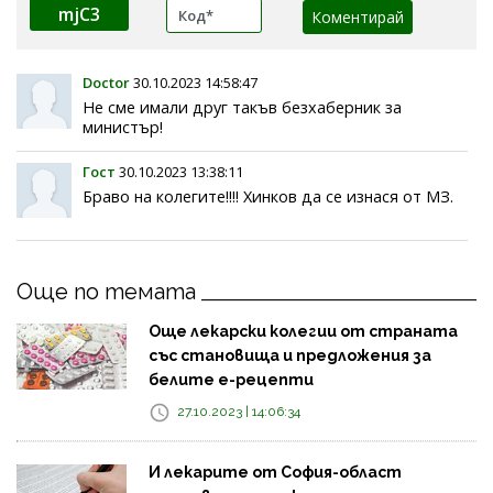
mjC3
Doctor
30.10.2023 14:58:47
Не сме имали друг такъв безхаберник за
министър!
Гост
30.10.2023 13:38:11
Браво на колегите!!!! Хинков да се изнася от МЗ.
Още по темата
Още лекарски колегии от страната
със становища и предложения за
белите е-рецепти
27.10.2023 | 14:06:34
И лекарите от София-област