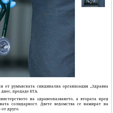
ни от румънската синдикална организация „Здравна
 днес, предаде БТА.
истерството на здравеопазването, а втората пред
ната солидарност. Двете ведомства се намират на
 от друго.