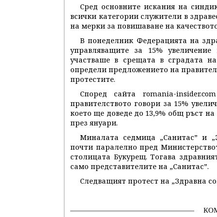
Сред основните искания на синди
всички категории служители в здравео
на мерки за повишаване на качествот
В понеделник Федерацията на здра
управляващите за 15% увеличение 
участваше в срещата в сградата на
определи предложението на правителс
протестите.
Според сайта romania-insider.c
правителството говори за 15% увелич
което ще доведе до 13,9% общ ръст на
през януари.
Миналата седмица „Санитас” и „
почти паралелно пред Министерствот
столицата Букурещ. Тогава здравни
само представителите на „Санитас”.
Следващият протест на „Здравна со
КО