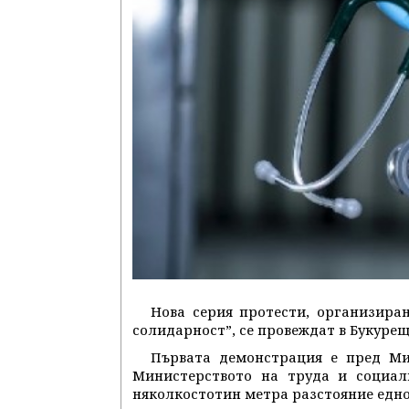
Нова серия протести, организира
солидарност”, се провеждат в Букурещ
Първата демонстрация е пред Мин
Министерството на труда и социал
няколкостотин метра разстояние едно