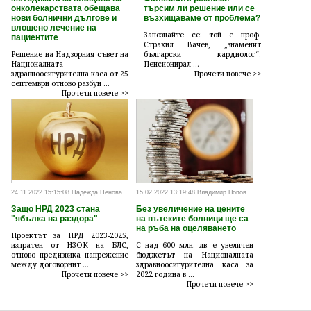
онколекарствата обещава
търсим ли решение или се
нови болнични дългове и
възхищаваме от проблема?
влошено лечение на
Запознайте се: той е проф.
пациентите
Страхил Вачев, „знаменит
Решение на Надзорния съвет на
български кардиолог“.
Националната
Пенсионирал ...
здравноосигурителна каса от 25
Прочети повече >>
септември отново разбун ...
Прочети повече >>
24.11.2022 15:15:08 Надежда Ненова
15.02.2022 13:19:48 Владимир Попов
Защо НРД 2023 стана
Без увеличение на цените
"ябълка на раздора"
на пътеките болници ще са
на ръба на оцеляването
Проектът за НРД 2023-2025,
изпратен от НЗОК на БЛС,
С над 600 млн. лв. е увеличен
отново предизвика напрежение
бюджетът на Националната
между договорнит ...
здравноосигурителна каса за
Прочети повече >>
2022 година в ...
Прочети повече >>