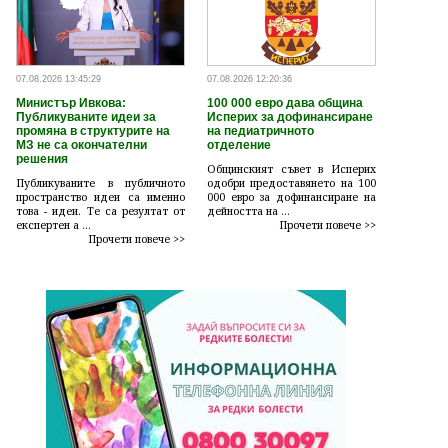
07.08.2026 13:45:29
07.08.2026 12:20:36
Министър Ивкова:
100 000 евро дава община
Публикуваните идеи за
Исперих за дофинансиране
промяна в структурите на
на педиатричното
МЗ не са окончателни
отделение
решения
Общинският съвет в Исперих
Публикуваните в публичното
одобри предоставянето на 100
пространство идеи са именно
000 евро за дофинансиране на
това - идеи. Те са резултат от
дейността на ...
експертен а ...
Прочети повече >>
Прочети повече >>