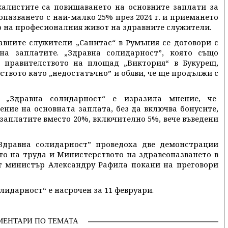
калистите са повишаването на основните заплати за
пазването с най-малко 25% през 2024 г. и приемането
о на професионалния живот на здравните служители.
вните служители „Санитас“ в Румъния се договори с
на заплатите. „Здравна солидарност”, която също
 правителството на площад „Виктория“ в Букурещ,
твото като „недостатъчно” и обяви, че ще продължи с
om „Здравна солидарност“ е изразила мнение, че
ение на основната заплата, без да включва бонусите,
 заплатите вместо 20%, включително 5%, вече въведени
Здравна солидарност” проведоха две демонстрации
о на труда и Министерството на здравеопазването в
ят министър Александру Рафила покани на преговори
лидарност“ е насрочен за 11 февруари.
МЕНТАРИ ПО ТЕМАТА