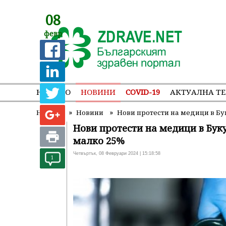
08
февр
НАЧАЛО
НОВИНИ
COVID-19
АКТУАЛНА Т
»
»
Начало
Новини
Нови протести на медици в Бу
Нови протести на медици в Бук
малко 25%
Четвъртък, 08 Февруари 2024 | 15:18:58
1