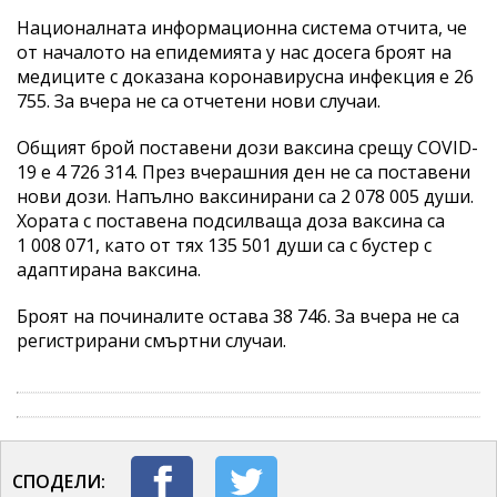
Националната информационна система отчита, че
от началото на епидемията у нас досега броят на
медиците с доказана коронавирусна инфекция е 26
755. За вчера не са отчетени нови случаи.
Общият брой поставени дози ваксина срещу COVID-
19 е 4 726 314. През вчерашния ден не са поставени
нови дози. Напълно ваксинирани са 2 078 005 души.
Хората с поставена подсилваща доза ваксина са
1 008 071, като от тях 135 501 души са с бустер с
адаптирана ваксина.
Броят на починалите остава 38 746. За вчера не са
регистрирани смъртни случаи.
СПОДЕЛИ: