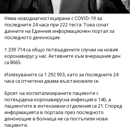
Няма новодиагностицирани с COVID-19 за
последните 24 часа при 222 теста. Това сочат
данните на Единния информационен портал за
последното денонощие.
1 339 714 са общо потвърдените случаи на новия
коронавирус у нас. Активните към вчерашния ден
са 8065.
Излекуваните са 1 292 903, като за последните 24
часа са отчетени двама възстановили се.
Броят на хоспитализираните пациенти с
потвърдена коронавирусна инфекция е 140, а
пациентите в интензивни отделения са 21. Според
информацията в портала през последното
денонощие в болница не са постъпили нови
пациенти.