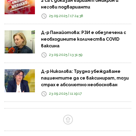
2 са с доказан вариант омикрон и
негови подварианти
25.09.2025 | 17:24:38
Д-р Панайотова: РЗИ е обезпечена с
необходимите количества COVID
ваксина
23.09.2025 | 13:31:59
Д-р Николова: Трудно убеждаваме
пациентите да се ваксинират, този
страх е абсолютно необоснован
23.09.2025 | 11:19:17