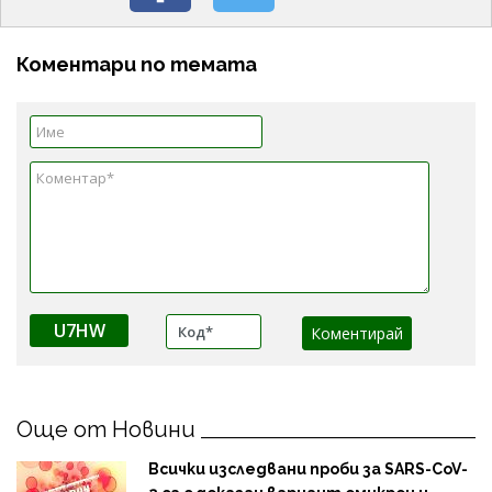
Коментари по темата
U7HW
Още от Новини
Всички изследвани проби за SARS-CoV-