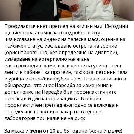
Профилактичният преглед на всички над 18-години
ще включва анамнеза и подробен статус,
изчисляване на индекс на телесна маса, оценка на
психичен статус, изследване острота на зрение
(ориентировъчно, без определяне на диоптри),
измерване на артериално налягане,
електрокардиограма, изследване на урина с тест-
ленти в кабинет за протеин, глюкоза, кетонни тела
и уробилиноген/билирубин – pH. Това е записано в
обнародваната днес Наредба за изменение и
допълнение на Наредба 8 за профилактичните
прегледи и диспансеризацията. В общия
профилактичен преглед ежегодно се включва и
определяне на кръвна захар на гладно в
лаборатория при наличие на риск.
За мъже и жени от 20 до 65 години (жени и мъже)