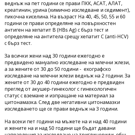
веднъж на пет години се прави ПКК, АСАТ, АЛАТ,
креатинин, урина (химично изследване и седимент),
пикочна киселина. На възраст На 40, 45, 50, 55 и 60
години се прави определяне на повърхностен
антиген на хепатит В (НВs Аg) с бърз тест и
определяне на антитела срещу хепатит C (anti-HCV)
с бърз тест.
За всички жени над 30 години ежегодно е
предвидено мануално изследване на млечни жлези,
а за жените от 30 до 50 години - ехографско
изследване на млечни жлези веднъж на 2 години. За
жените от 30 до 40 години ежегодно е предвиден
преглед от акушер-гинеколог с гинекологичен
статус с вземане и изпращане на материал за
цитонамазка. След две негативни цитонамазки
изследването ще се прави веднъж на 3 години.
На всеки пет години на мъжете на и над 40 години
и жените на и над 50 години ще бъдат давани
направления за изследване на триглицериди, общ