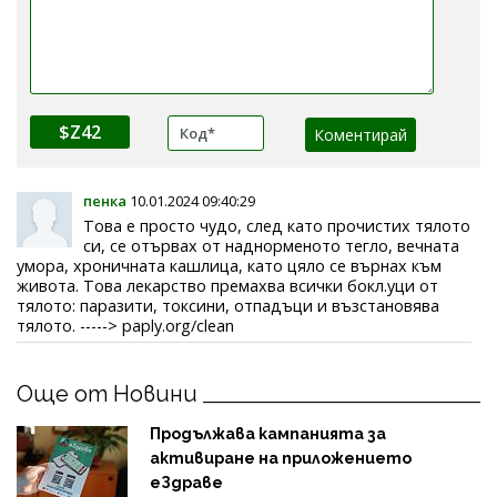
$Z42
пенка
10.01.2024 09:40:29
Това е просто чудо, след като прочистих тялото
си, се отървах от наднорменото тегло, вечната
умора, хроничната кашлица, като цяло се върнах към
живота. Това лекарство премахва всички бокл.уци от
тялото: паразити, токсини, отпадъци и възстановява
тялото. -----> paply.org/clean
Още от Новини
Продължава кампанията за
активиране на приложението
еЗдраве