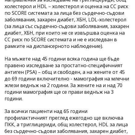
холестерол и HDL – холестерол и оценка на СС риск
по SCORE системата за лица без сърдечно-съдови
заболявания, захарен диабет, ХБН, LDL-холестерол
(за лица със сърдечно-съдови заболявания, захарен
диабет, ХБН, при които не се извършва оценка на
СС риск по SCORE системата и не е изследван в
рамките на диспансерното наблюдение).
На мъжете над 45 години всяка година ще бъде
правено изследване за простатно-специфичният
антиген (PSA) – общ и свободен, а на жените от 45
до 69 години включително - мамография на млечни
жлези веднъж на 2 години. За жените на и над 70
години мамография ще се прави веднъж на 3
години.
За всички пациенти над 65 години
профилактичният преглед ежегодно ще включва
ПКК, а триглицериди, общ холестерол, HDL за лица
без сърдечно-съдови заболявания, захарен диабет,