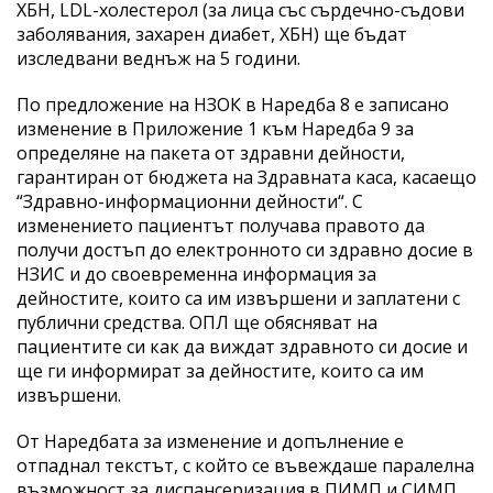
ХБН, LDL-холестерол (за лица със сърдечно-съдови
заболявания, захарен диабет, ХБН) ще бъдат
изследвани веднъж на 5 години.
По предложение на НЗОК в Наредба 8 е записано
изменение в Приложение 1 към Наредба 9 за
определяне на пакета от здравни дейности,
гарантиран от бюджета на Здравната каса, касаещо
“Здравно-информационни дейности“. С
изменението пациентът получава правото да
получи достъп до електронното си здравно досие в
НЗИС и до своевременна информация за
дейностите, които са им извършени и заплатени с
публични средства. ОПЛ ще обясняват на
пациентите си как да виждат здравното си досие и
ще ги информират за дейностите, които са им
извършени.
От Наредбата за изменение и допълнение е
отпаднал текстът, с който се въвеждаше паралелна
възможност за диспансеризация в ПИМП и СИМП,