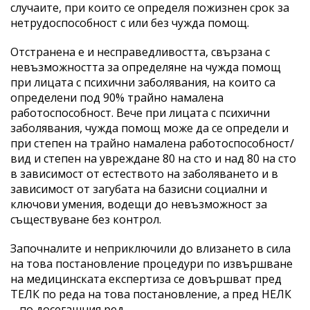
случаите, при които се определя пожизнен срок за
нетрудоспособност с или без чужда помощ.
Отстранена е и несправедливостта, свързана с
невъзможността за определяне на чужда помощ
при лицата с психични заболявания, на които са
определени под 90% трайно намалена
работоспособност. Вече при лицата с психични
заболявания, чужда помощ може да се определи и
при степен на трайно намалена работоспособност/
вид и степен на увреждане 80 на сто и над 80 на сто
в зависимост от естеството на заболяването и в
зависимост от загубата на базисни социални и
ключови умения, водещи до невъзможност за
съществуване без контрол.
Започналите и неприключили до влизането в сила
на това постановление процедури по извършване
на медицинската експертиза се довършват пред
ТЕЛК по реда на това постановление, а пред НЕЛК
– по досегашния ред.