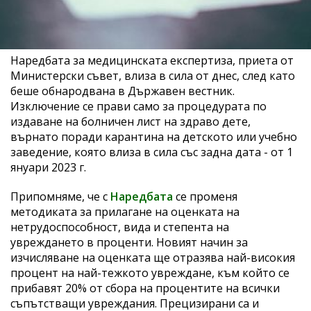
Наредбата за медицинската експертиза, приета от
Министерски съвет, влиза в сила от днес, след като
беше обнародвана в Държавен вестник.
Изключение се прави само за процедурата по
издаване на болничен лист на здраво дете,
върнато поради карантина на детското или учебно
заведение, която влиза в сила със задна дата - от 1
януари 2023 г.
Припомняме, че с
Наредбата
се променя
методиката за прилагане на оценката на
нетрудоспособност, вида и степента на
увреждането в проценти. Новият начин за
изчисляване на оценката ще отразява най-високия
процент на най-тежкото увреждане, към който се
прибавят 20% от сбора на процентите на всички
съпътстващи увреждания. Прецизирани са и