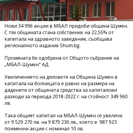
Нови 34 996 акции в МБАЛ придоби община Шумен.
С тях общината стана собственик на 22,55% от
капитала на здравното заведение, съобщава
регионалното издание Shum.bg.
Промяната бе одобрена от Общото събрание на
„МБАЛ-Шумен“ АД.
Увеличението на дяловете на Община Шумен в
капитала на болницата е равно на размера на
дадените от общината средства за капиталови
разходи за периода 2018-2022 г. на стойност 349 960
лв.
Така общият капитал на МБАЛ-Шумен се увеличи
от 9 529 270 лв. на 9 879 230 лв., което е 987 923
поименни акции с номинал 10 лв.