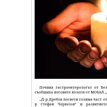
Почина гастроентерологът от Вел
съобщиха неговите колеги от МОБАЛ „
„Д-р Дребов посвети голяма част о
р Стефан Черкезов“ и развитието