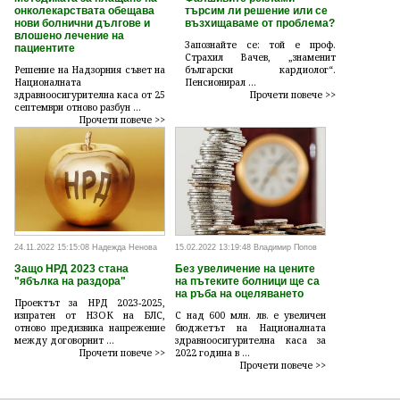
онколекарствата обещава
търсим ли решение или се
нови болнични дългове и
възхищаваме от проблема?
влошено лечение на
Запознайте се: той е проф.
пациентите
Страхил Вачев, „знаменит
Решение на Надзорния съвет на
български кардиолог“.
Националната
Пенсионирал ...
здравноосигурителна каса от 25
Прочети повече >>
септември отново разбун ...
Прочети повече >>
24.11.2022 15:15:08 Надежда Ненова
15.02.2022 13:19:48 Владимир Попов
Защо НРД 2023 стана
Без увеличение на цените
"ябълка на раздора"
на пътеките болници ще са
на ръба на оцеляването
Проектът за НРД 2023-2025,
изпратен от НЗОК на БЛС,
С над 600 млн. лв. е увеличен
отново предизвика напрежение
бюджетът на Националната
между договорнит ...
здравноосигурителна каса за
Прочети повече >>
2022 година в ...
Прочети повече >>