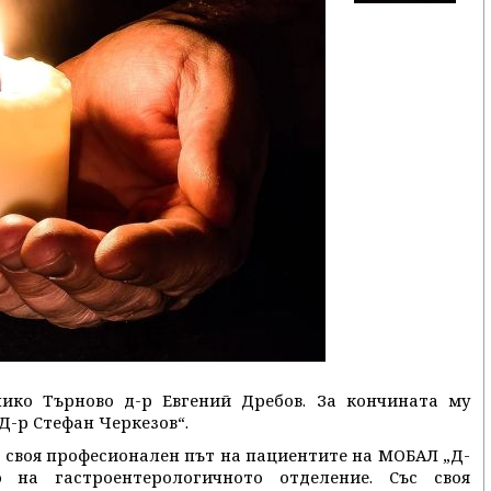
ико Търново д-р Евгений Дребов. За кончината му
Д-р Стефан Черкезов“.
т своя професионален път на пациентите на МОБАЛ „Д-
 на гастроентерологичното отделение. Със своя