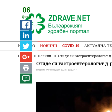
06
февр
НАЧАЛО
НОВИНИ
COVID-19
АКТУАЛНА Т
»
»
Начало
Новини
Отиде си гастроентерологът д
Отиде си гастроентерологът д-
Вторник, 06 Февруари 2024 | 13:12:47
2