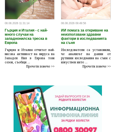
08.08.2026 11:31:14
08.08.2026 09:49:56
Гърция и Италия - с най-
ИИ помага за откриване на
много случаи на
неизползвани здравни
западнонилска треска в
фактори в изследванията
Европа
на съня
Гърция и Италия отчитат най-
Изследователи са установили,
висока активност на вируса на
че анализът на данни от
Западен Нил в Европа този
рутинни изследвания на съня с
сезон, съобщи ...
изкуствен инте ...
Прочети повече >>
Прочети повече >>