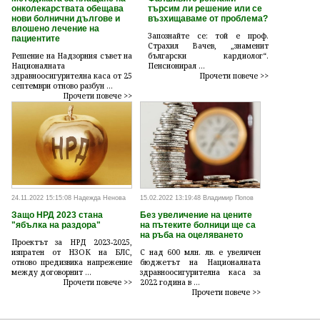
онколекарствата обещава
търсим ли решение или се
нови болнични дългове и
възхищаваме от проблема?
влошено лечение на
Запознайте се: той е проф.
пациентите
Страхил Вачев, „знаменит
Решение на Надзорния съвет на
български кардиолог“.
Националната
Пенсионирал ...
здравноосигурителна каса от 25
Прочети повече >>
септември отново разбун ...
Прочети повече >>
24.11.2022 15:15:08 Надежда Ненова
15.02.2022 13:19:48 Владимир Попов
Защо НРД 2023 стана
Без увеличение на цените
"ябълка на раздора"
на пътеките болници ще са
на ръба на оцеляването
Проектът за НРД 2023-2025,
изпратен от НЗОК на БЛС,
С над 600 млн. лв. е увеличен
отново предизвика напрежение
бюджетът на Националната
между договорнит ...
здравноосигурителна каса за
Прочети повече >>
2022 година в ...
Прочети повече >>