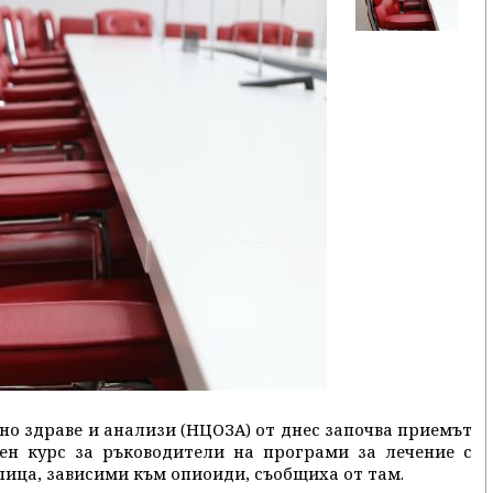
но здраве и анализи (НЦОЗА) от днес започва приемът
лен курс за ръководители на програми за лечение с
лица, зависими към опиоиди, съобщиха от там.