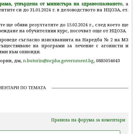
, а
рама, утвърдена от министъра на здравеопазването
ите си до 31.01.2024 г. в деловодството на НЦОЗА, ет.
 ще обяви резултатите до 15.02.2024 г., след което ще
веждане на обучителния курс, посочват още от НЦОЗА.
 проведе съгласно изискванията на Наредба № 2 на МЗ
осъществяване на програми за лечение с агонисти и
ими към опиоиди.
орин, дм,
, 0885054643
n.butorin@ncpha.government.bg
МЕНТАРИ ПО ТЕМАТА
Правила на форума за коментари