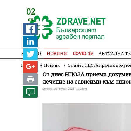
02
ян
НАЧАЛО
НОВИНИ
COVID-19
АКТУАЛНА Т
»
»
Начало
Новини
От днес НЦОЗА приема докумен
От днес НЦОЗА приема документ
лечение на зависими към опио
Вторник, 02 Януари 2024 | 17:25:46
1