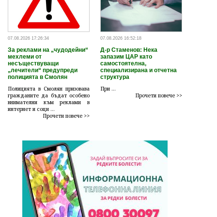
07.08.2026 17:26:34
07.08.2026 16:52:18
За реклами на „чудодейни“
Д-р Стаменов: Нека
мехлеми от
запазим ЦАР като
несъществуващи
самостоятелна,
„лечители“ предупреди
специализирана и отчетна
полицията в Смолян
структура
Полицията в Смолян призовава
При ...
гражданите да бъдат особено
Прочети повече >>
внимателни към реклами в
интернет и соци ...
Прочети повече >>