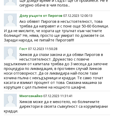
Ще дойде време и съдът ще се произнесе. Не е
сигурно обаче в чия полза...
Долу ръцете от Пирогов
07.12.2023 12:00:13
Ако обявят Пирогов в несъстоятелност, това
трябва да направят и с поне още 50-60 болници.
И да не мислите, че хората ще тръгнат към частните
болници? Не, няма, просто ще умират по домовете си.
Заради народа, не пипайте Пирогов!!!!
Гост
07.12.2023 11:50:28
Хинков да спази закона и да обяви Пирогов в
несъстоятелност. Дружество с повече
задължения от капитала трябва до 3 месеца да започне
процедура по ликвидация, в противен случай Хинков
носи отговорност. Да се ликвидира най-после тази
кочина пълна с некъдърници и крадци. Те само точат
касата и взимат процент от това. Смазана машина за
корупция с цел пълнене на нощното шкафче.
Многознайко
07.12.2023 11:31:41
Хинков може да е мекотело, но болничните
директори в своята съвкупност са корумпирани
крадци.