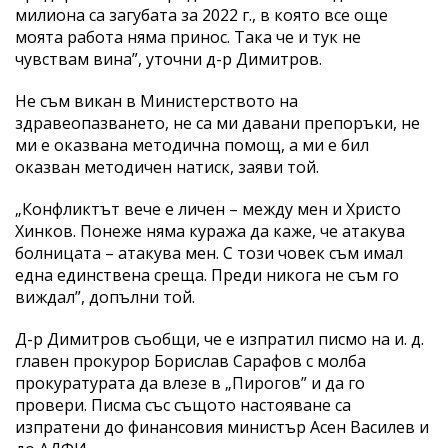
милиона са загубата за 2022 г., в която все още
моята работа няма принос. Така че и тук не
чувствам вина”, уточни д-р Димитров.
Не съм викан в Министерството на
здравеопазването, не са ми давани препоръки, не
ми е оказвана методична помощ, а ми е бил
оказван методичен натиск, заяви той.
„Конфликтът вече е личен – между мен и Христо
Хинков. Понеже няма куража да каже, че атакува
болницата – атакува мен. С този човек съм имал
една единствена среща. Преди никога не съм го
виждал”, допълни той.
Д-р Димитров съобщи, че е изпратил писмо на и. д.
главен прокурор Борислав Сарафов с молба
прокуратурата да влезе в „Пирогов” и да го
провери. Писма със същото настояване са
изпратени до финансовия министър Асен Василев и