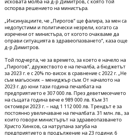
исковата молба на д-р Димитров, с която той
оспорва решението на министъра.
„Инсинуациите, че „Пирогов“ ще фалира, за мен са
недопустими и политически незрели, когато са
изречени от министъра, от когото очакваме да
оправи ситуацията в здравеопазването“, каза още
д-р Димитров.
Той подчерта, че за времето, за което е начело на
„Пирогов”, дружеството е на печалба, а бюджетът
за 2023 г. е с 20% по-висок в сравнение с 2022 г. „Не
съм магьосник – мениджър съм. От началото на
2023 г. до юни тази година печалбата на
предприятието е 307 000 лв. През деветмесечието
на същата година вече е 989 000 лв. Към 31
октомври 2023 г. – над 1 112 000 лв. Трендът е за
постоянно увеличаване на печалбата. 31 млн. лв., за
които говори министърът на здравеопазването
Христо Хинков, са натрупана загуба на
предприятието в продължение на 23 години. 6