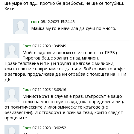
ще умре от яд.... Кротко бе дребосък, че ще се погубиш.
Хихи....
гост
08.12.2023 15:24:46
Майка му го е научила да сучи по много.
Гост
07.12.2023 13:49:49
Мойте здравни вноски се източват от ГЕРБ (
Пирогов беше хванат с над милион,
Правителствена и т.н.) и трупат дългове с милиони,
които пак ние покриваме от данъци. Бойко вместо дафе
в затвора, продължава да ни ограбва с помощта на ПП и
ДБ.
Гост
07.12.2023 13:09:16
Министърът в случая е прав. Въпросът е защо
толкова много шум създадоха определени лица
от политическите и икономическите кръгове (не
безизвестни). И отговорът е ясен за тези, които следят
процесите.
Гост
07.12.2023 13:02:52