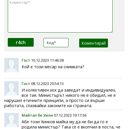
r4ch
Гост
10.12.2023 11:46:38
Кой е този месар на снимката?
Гост
08.12.2023 20:54:13
И колективен иск да заведат и индивидуален,
все тая. Министърът никого не е обидил, не е
нарушил етичните принципи, а просто си върши
работата, спазвайки законите на страната.
Майтап бе Уили
07.12.2023 19:17:36
Абе този Хинков майка му да не би да го е
родила министър? Така се е вкопчил в поста, че