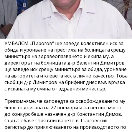
УМБАЛСМ „Пирогов“ ще заведе колективен иск за
обида и уронване на престижа на болницата срещу
министъра на здравеопазването и екипа му, а
директорът на болницата д-р Валентин Димитров
ще заведе иск срещу министъра за обида, уронване
на авторитета и клевета иск в лично качество. Това
съобщи д-р Димитров на брифинг днес във връзка
с исканата му смяна от здравния министър.
Припомняме, че заповедта за освобождаването му
беше подписана на 27 ноември и на негово място
до конкурс беше назначен д-р Константин Димов.
Съдът обаче спря вписването в Търговския
регистър до приключването на производството по