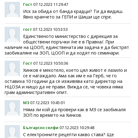
Гост
07.12.2023 11:29:47
Иск за обида от банда крадци? Ти да видиш.
Явно кранчето за ГЕПИ и Шиши ще спре.
гост
07.12.2023 10:53:53
Единственото министерство с дирекция за
обществени поръчки /не е в Правна/. При
наличие на ЦООП, единствената им задача е да бистрят
заобикаляне на ЗОП, ЦООП и да ходят по семинари.
Гост
07.12.2023 10:50:36
Хинков е мекотело, което цял живот е лазило и
се е нагаждало. Ама хак им е на Герб, че го
оставиха 10 години да се изживява като директор на
НЦОЗА и нищо да не прави. Вижда се, че човека няма
грам административен опит.
МЗ
07.12.2023 10:45:01
Няма ли кой да провери как в МЗ се заобикаля
ЗОП по времето на Хинков.
Българско селфи
07.12.2023 10:29:48
С електронните рецепти какво става? Ще