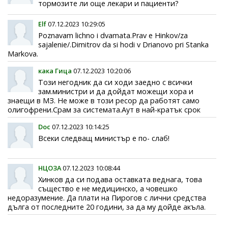
тормозите ли още лекари и пациенти?
Elf
07.12.2023 10:29:05
Poznavam lichno i dvamata.Prav e Hinkov/za
sajalenie/.Dimitrov da si hodi v Drianovo pri Stanka
Markova.
кака Гица
07.12.2023 10:20:06
Този негодник да си ходи заедно с всички
зам.министри и да дойдат можещи хора и
знаещи в МЗ. Не може в този ресор да работят само
олигофрени.Срам за системата.Аут в най-кратък срок
Doc
07.12.2023 10:14:25
Всеки следващ министър е по- слаб!
НЦОЗА
07.12.2023 10:08:44
Хинков да си подава оставката веднага, това
същество е не медицинско, а човешко
недоразумение. Да плати на Пирогов с лични средства
дълга от последните 20 години, за да му дойде акъла.