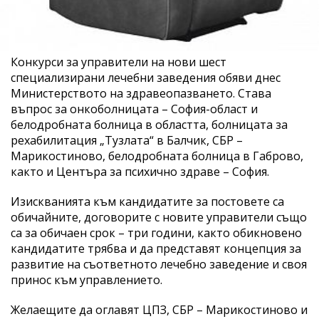
Конкурси за управители на нови шест
специализирани лечебни заведения обяви днес
Министерството на здравеопазването. Става
въпрос за онкоболницата – София-област и
белодробната болница в областта, болницата за
рехабилитация „Тузлата“ в Балчик, СБР –
Марикостиново, белодробната болница в Габрово,
както и Центъра за психично здраве – София.
Изискванията към кандидатите за постовете са
обичайните, договорите с новите управители също
са за обичаен срок – три години, както обикновено
кандидатите трябва и да представят концепция за
развитие на съответното лечебно заведение и своя
принос към управлението.
Желаещите да оглавят ЦПЗ, СБР – Марикостиново и