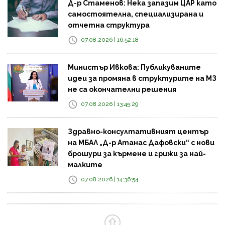
Д-р Стаменов: Нека запазим ЦАР като
самостоятелна, специализирана и
отчетна структура
07.08.2026 | 16:52:18
Министър Ивкова: Публикуваните
идеи за промяна в структурите на МЗ
не са окончателни решения
07.08.2026 | 13:45:29
Здравно-консултативният център
на МБАЛ „Д-р Атанас Дафовски“ с нови
брошури за кърмене и грижи за най-
малките
07.08.2026 | 14:36:54