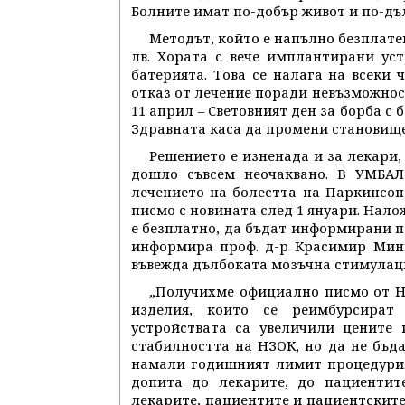
Болните имат по-добър живот и по-дъ
Методът, който е напълно безплатен
лв. Хората с вече имплантирани ус
батерията. Това се налага на всеки
отказ от лечение поради невъзможност
11 април – Световният ден за борба с
Здравната каса да промени становище
Решението е изненада и за лекари,
дошло съвсем неочаквано. В УМБАЛ
лечението на болестта на Паркинсон
писмо с новината след 1 януари. Нало
е безплатно, да бъдат информирани по
информира проф. д-р Красимир Минк
въвежда дълбоката мозъчна стимулация
„Получихме официално писмо от НЗ
изделия, които се реимбурсират
устройствата са увеличили цените
стабилността на НЗОК, но да не бъд
намали годишният лимит процедури.
допита до лекарите, до пациентит
лекарите, пациентите и пациентските