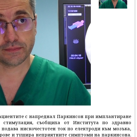
пациентите с напреднал Паркинсон при имплантиране
а стимулация, съобщиха от Института по здравно
 подава нискочестотен ток по електроди към мозъка,
трове и тушира неприятните симптоми на паркинсона.