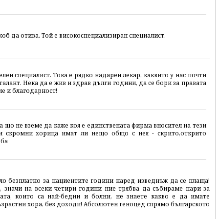
джоб да отива. Той е високоспециализиран специалист.
лен специалист. Това е рядко надарен лекар, каквито у нас почти
талант. Нека да е жив и здрав дълги години, да се бори за правата
ие и благодарност!
 що не вземе да каже коя е единствената фирма вносител на тези
ги скромни хорица имат ли нещо общо с нея - скрито,открито
еба
ло безплатно за пациентите години наред изведнъж да се плаща!
, значи на всеки четири години ние трябва да събираме пари за
рата, които са най-бедни и болни, не знаете какво е да имате
възрастни хора, без доходи! Абсолютен геноцед спрямо българското