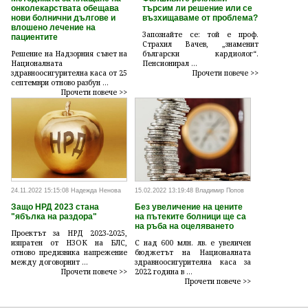
онколекарствата обещава
търсим ли решение или се
нови болнични дългове и
възхищаваме от проблема?
влошено лечение на
Запознайте се: той е проф.
пациентите
Страхил Вачев, „знаменит
Решение на Надзорния съвет на
български кардиолог“.
Националната
Пенсионирал ...
здравноосигурителна каса от 25
Прочети повече >>
септември отново разбун ...
Прочети повече >>
24.11.2022 15:15:08 Надежда Ненова
15.02.2022 13:19:48 Владимир Попов
Защо НРД 2023 стана
Без увеличение на цените
"ябълка на раздора"
на пътеките болници ще са
на ръба на оцеляването
Проектът за НРД 2023-2025,
изпратен от НЗОК на БЛС,
С над 600 млн. лв. е увеличен
отново предизвика напрежение
бюджетът на Националната
между договорнит ...
здравноосигурителна каса за
Прочети повече >>
2022 година в ...
Прочети повече >>