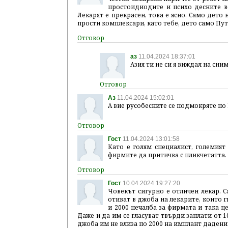
простоидиодите и психо десните вс
Лекарят е прекрасен, това е ясно. Само дето 
прости комплексари, като тебе, дето само Пут
аз
11.04.2024 18:37:01
Азия ти не си я виждал на сним
Аз
11.04.2024 15:02:01
А вие русобесните се подмокряте по
Гост
11.04.2024 13:01:58
Като е голям специалист, големият
фирмите да притичва с пликчетатта. 
Гост
10.04.2024 19:27:20
Човекът сигурно е отличен лекар. С
отиват в джоба на лекарите, които ги
и 2000 печалба за фирмата и така ц
Даже и да им се гласуват твърди заплати от 1
джоба им не влиза по 2000 на имплант дадени