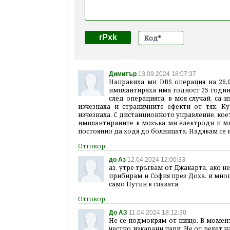
rPxk
Димитър
13.09.2024 18:07:37
Направиха ми DBS операция на 26,0
имплантираха има годност 25 години
след операцията, в моя случай, са 
изчезнаха и страничните ефекти от тях. К
изчезнаха. С дистанционното управление, кое
имплантираните в мозъка ми електроди и м
постоянно да ходя до болницата. Надявам се 
до Аз
12.04.2024 12:00:33
аз, утре тръгвам от Джакарта, ако не
прибирам н София през Доха. и мног
само Путин в главата.
До АЗ
11.04.2024 18:12:30
Не се подмокрям от нищо. В момента
честно изкарани пари. Не от рекет 