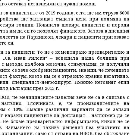
лго остават независими от чужда помощ.
 за пациентите от 2019 година, сега ще им струва 6000
тройства ще заплащат същата цена при подмяна на
 четири години. Новината шокира пациенти и породи
та им да си го позволят финансово. Затова в днешния
 болестта на Паркинсон, лекари и пациенти призовават
то си.
 и за пациенти. То не е коментирано предварително и
 „Св. Иван Рилски“ – водещата наша болница при
 с метода дълбока мозъчна стимулация, са получили
жило се вече одобрени пациенти, знаещи, че лечението
ст фактум, което им се е отразило крайно негативно,
ин, специалист-неврохирург. Именно неговият екип
 в България през 2013 г.
ОК, че медицинските изделия вече не са в списъка с
 напълно. Причината е, че производителите на
 им с 10%. Имаше различни варианти да се запази
ат карани пациентите да доплащат – например да се
 Не бяхме предварително информирани, никой не се
е. Взимането на такива решения без участието на
 организации, само от страна на НЗОК, без обсъждане