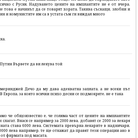
ичко с Русия. Надуването цените на имплантите не е от вчера.
не това е начинът да се товарят хората. Такива съскащи, злобни и
ин и комунистите им са в устата съм ги виждал много
ка.
 Путин Вървете да ви лекува той
 меринджей Дечо да му дава адекватна заплата, а не всеки път
В Европа, за която всички психо десни се подмокряте, не е така
амо че общоизвестно е, че голяма част от цените на имплантите
 слагат. Внася се например за 2000 лева, добавят се 2000 за лекаря
ената става 6000 лева. Системата превърна лекарите в надничари.
0000 лева например, те ще откажат да правят тези операции ако в
 от фирмата под масата,