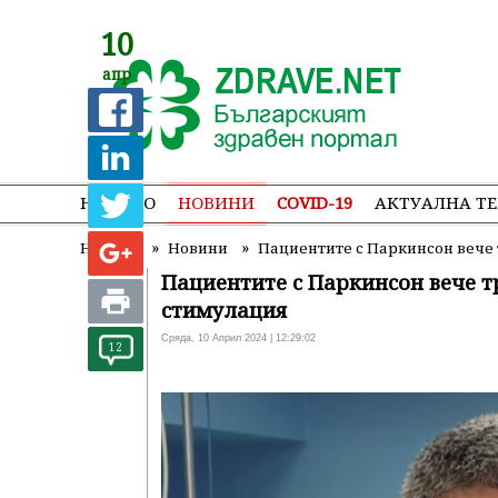
10
апр
НАЧАЛО
НОВИНИ
COVID-19
АКТУАЛНА Т
»
»
Начало
Новини
Пациентите с Паркинсон вече
Пациентите с Паркинсон вече т
стимулация
Сряда, 10 Април 2024 | 12:29:02
12