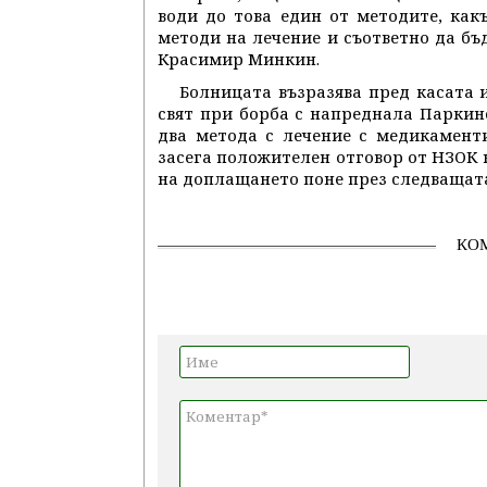
води до това един от методите, ка
методи на лечение и съответно да б
Красимир Минкин.
Болницата възразява пред касата и
свят при борба с напреднала Паркинс
два метода с лечение с медикамент
засега положителен отговор от НЗОК н
на доплащането поне през следващата
КО