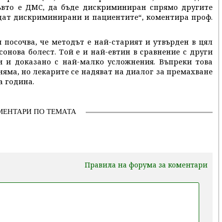
къвто е ДМС, да бъде дискриминиран спрямо другите
ъдат дискриминирани и пациентите“, коментира проф.
 посочва, че методът е най-старият и утвърден в цял
онова болест. Той е и най-евтин в сравнение с други
и и доказано с най-малко усложнения. Въпреки това
яма, но лекарите се надяват на диалог за премахване
 година.
МЕНТАРИ ПО ТЕМАТА
Правила на форума за коментари