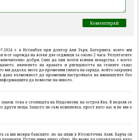
7.2024 г. в Истанбул при доктор Али Зърк. Батерията, която ми
 и се зарежда на всеки две седмици за около 2 часа. Резултатите
изключително добри. Спях да пия почти всички лекарства, с което
уцането, влаченето на краката и ригидността на ставите също
то ми дадоха, мога да променям силата на заряда, който захранва
и дава възможност да променям настройката на имплантите без
информацията да помогне на някого.
 знаеш, това е столицата на Индонезия, на остров Ява. В неделя се
о други неща. Защото не съм комплекса, прост като вас и не ми е
 са ми мокри банските, но на плаж в Югоизточна Азия. Харча си
на пациенти. Путин няма нищо общо. Не може да оправдавате като