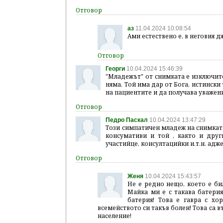
аз
11.04.2024 10:08:54
Ами естествено е, в неговия 
Георги
10.04.2024 15:46:39
"Младежът" от снимката е изключите
няма. Той има дар от Бога, истински 
на пациентите и да получава уважен
Педро Паскал
10.04.2024 13:47:29
Този симпатичен младеж на снимката
консумативи и той , както и дру
участийце, консултацийки и.т.н. адж
Женя
10.04.2024 15:43:57
Не е редно нещо, което е би
Майка ми е с такава батерия
батерия! Това е гавра с хо
всемейството си такъв болен! Това са 
население!