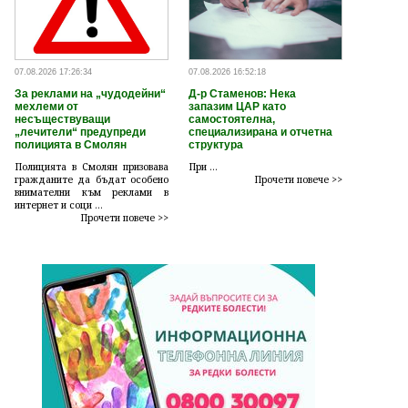
07.08.2026 17:26:34
07.08.2026 16:52:18
За реклами на „чудодейни“
Д-р Стаменов: Нека
мехлеми от
запазим ЦАР като
несъществуващи
самостоятелна,
„лечители“ предупреди
специализирана и отчетна
полицията в Смолян
структура
Полицията в Смолян призовава
При ...
гражданите да бъдат особено
Прочети повече >>
внимателни към реклами в
интернет и соци ...
Прочети повече >>