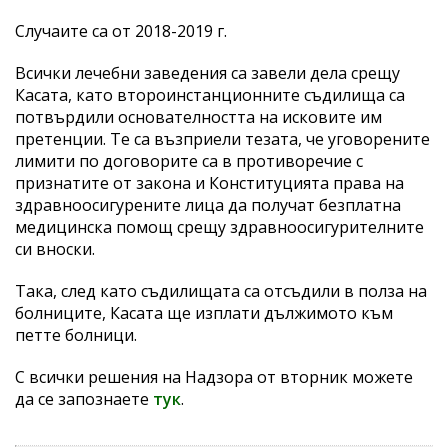
Случаите са от 2018-2019 г.
Всички лечебни заведения са завели дела срещу
Касата, като второинстанционните съдилища са
потвърдили основателността на исковите им
претенции. Те са възприели тезата, че уговорените
лимити по договорите са в противоречие с
признатите от закона и Конституцията права на
здравноосигурените лица да получат безплатна
медицинска помощ срещу здравноосигурителните
си вноски.
Така, след като съдилищата са отсъдили в полза на
болниците, Касата ще изплати дължимото към
петте болници.
С всички решения на Надзора от вторник можете
да се запознаете
тук
.