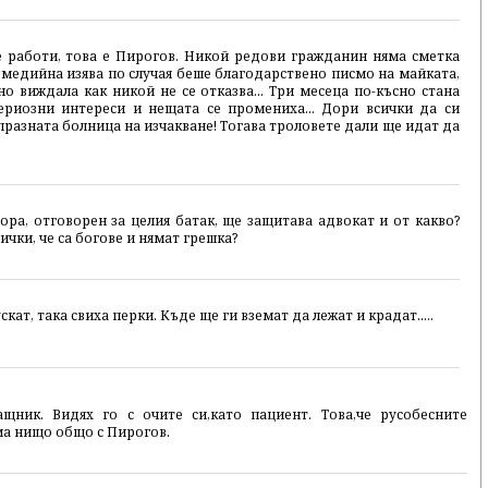
е работи, това е Пирогов. Никой редови гражданин няма сметка
 медийна изява по случая беше благодарствено писмо на майката,
но виждала как никой не се отказва... Три месеца по-късно стана
ериозни интереси и нещата се промениха... Дори всички да си
т празната болница на изчакване! Тогава троловете дали ще идат да
ора, отговорен за целия батак, ще защитава адвокат и от какво?
ички, че са богове и нямат грешка?
кат, така свиха перки. Къде ще ги вземат да лежат и крадат.....
щник. Видях го с очите си,като пациент. Това,че русобесните
ма нищо общо с Пирогов.