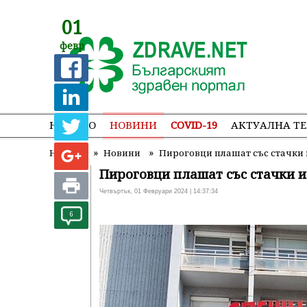
01
февр
НАЧАЛО
НОВИНИ
COVID-19
АКТУАЛНА Т
»
»
Начало
Новини
Пироговци плашат със стачки 
Пироговци плашат със стачки и
Четвъртък, 01 Февруари 2024 | 14:37:34
6