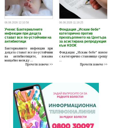
06.08.2026 12:10:58
06.08.2026 11:19:25
Учени: Бактериалните
Фондация „Искам бебе“
инфекции при децата
категорично против
стават все по-устойчиви на
прехвърлянето на Центъра
антибиотици
за асистирана репродукция
към НЗОК
Бактериалните инфекции при
децата стават все по-устойчиви
Фондация „Искам бебе“ излезе
на антибиотиците, показва
с категорично становище срещу
мащабно между ...
...
Прочети повече >>
Прочети повече >>