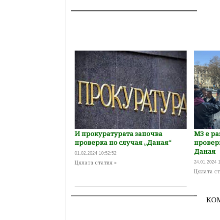
И прокуратурата започва
МЗ е р
проверка по случая „Даная“
провер
Даная
01.02.2024 10:52:52
Цялата статия »
24.01.2024 
Цялата ст
КО