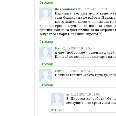
До тролчетата
01.02.2024 18:57:01
Издишате, ако има място, където с
тази болница да не работи. Първата
която знаела какво е положението, 
една интересна случка и се появиха едни с
тръгнат, пак не са достатъчно, за да захраня
лекуват без пари в празния Пирогов?!
Гост
01.02.2024 16:01:57
А чие “добро име”, освен на директ
Или дай по цял ден да повтарят на вс
Гост
01.02.2024 15:53:39
Плашеха гаргите. Както щяха да напус
аз
01.02.2024 19:03:00
В Пирогов се работи, бе га
лежкуните и ви хрантутим,ня