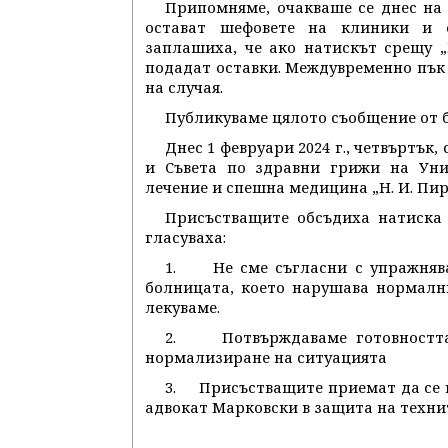
Припомняме, очакваше се днес на 
остават шефовете на клиники и о
заплашиха, че ако натискът срещу „
подадат оставки. Междувременно пък 
на случая.
Публикуваме цялото съобщение от 
Днес 1 февруари 2024 г., четвъртък
и Съвета по здравни грижи на Уни
лечение и спешна медицина „Н. И. Пир
Присъстващите обсъдиха натиска 
гласуваха:
1. Не сме съгласни с упражнява
болницата, което нарушава нормалн
лекуваме.
2. Потвърждаваме готовността с
нормализиране на ситуацията
3. Присъстващите приемат да се в
адвокат Марковски в защита на технит