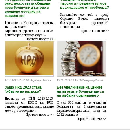
онколекарствата обещава
търсим ли решение или се
нови болнични дългове и
възхищаваме от проблема?
влошено лечение на
Запознайте се: той е проф.
пациентите
Страхил Вачев, „знаменит
Решение на Надзорния съвет на
български кардиолог“.
Националната
Пенсионирал ...
здравноосигурителна каса от 25
Прочети повече >>
септември отново разбун ...
Прочети повече >>
24.11.2022 15:15:08 Надежда Ненова
15.02.2022 13:19:48 Владимир Попов
Защо НРД 2023 стана
Без увеличение на цените
"ябълка на раздора"
на пътеките болници ще са
на ръба на оцеляването
Проектът за НРД 2023-2025,
изпратен от НЗОК на БЛС,
С над 600 млн. лв. е увеличен
отново предизвика напрежение
бюджетът на Националната
между договорнит ...
здравноосигурителна каса за
Прочети повече >>
2022 година в ...
Прочети повече >>