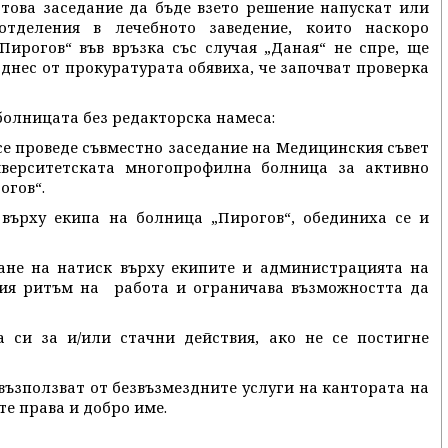
това заседание да бъде взето решение напускат или
тделения в лечебното заведение, които наскоро
Пирогов“ във връзка със случая „Даная“ не спре, ще
днес от прокуратурата обявиха, че започват проверка
болницата без редакторска намеса:
, се проведе съвместно заседание на Медицинския съвет
верситетската многопрофилна болница за активно
огов“.
върху екипа на болница „Пирогов“, обединиха се и
не на натиск върху екипите и администрацията на
ия ритъм на работа и ограничава възможността да
и за и/или стачни действия, ако не се постигне
ъзползват от безвъзмездните услуги на кантората на
е права и добро име.