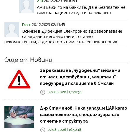
213
20.12.2023 15:10:51
Ами кажи го на банките. Да е безплатен не
само за пациентите, а и за лекарите.
Гост
20.12.2023 02:11:45
Всички в Дирекция Електронно здравеопазване
са здравно неграмотни и тотално
некомпетентни, а директорът им е пълен некадърник.
Още от Новини
За реклами на „чудодейни“ мехлеми
от несъществуващи „лечители“
предупреди полицията в Смолян
07.08.2026 | 17:26:34
Д-р Стаменов: Нека запазим ЦАР като
самостоятелна, специализирана и
отчетна структура
07.08.2026 | 16:52:18