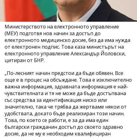
Министерството на електронното управление
(МЕУ) подготвя нов начин за достъп до
електронното медицинско досие, без да има нужда
от електронен подпис. Това каза министърът на
електронното управление Александър Йоловски,
цитиран от БНР.
„По-лесният начин предстои да бъде обявен. Все
още е в процес на обсъждане. Това е изключително
важна информация, здравната информация е най-
чувствителната и тя не може да бъде достъпвана
със средства за идентификация ниско или
значително, така че трябва да жертваме някои от
удобствата, докато бъде реализиран този начин.
Това, по което се работи, е за да има един
български гражданин достъп до своето здравно
досие, да не му е необходим квалифициран