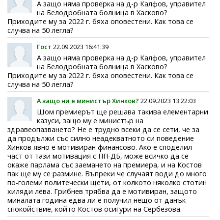
А защо няма проверка на д-р Калфов, управител
на Белодробната болница в Хасково?
Приходите му за 2022 г. бяха оповестени. Как това се
случва на 50 легла?
Гост
22.09.2023 16:41:39
А защо няма проверка на д-р Калфов, управител
на Белодробната болница в Хасково?
Приходите му за 2022 г. бяха оповестени. Как това се
случва на 50 легла?
А защо ни е министър Хинков?
22.09.2023 13:22:03
Щом премиерът ще решава такива елементарни
казуси, защо му е министър на
здравеопазването? Не е трудно всеки да се сети, че за
да продължи със силно неадекватното си поведение
Хинков явно е мотивиран финансово. Ако е споделил
част от тази мотивация с ПП-ДБ, може всичко да се
окаже парлама със заемането на премиера, и на Костов
пак ще му се размине. Въпреки че случаят води до много
по-големи политечески щети, от колкото няколко стотин
хиляди лева. Грибнев трябва да е мотивиран, защото
миналата година едва ли е получил нещо от данък
спокойствие, който Костов осигури на Сербезова.