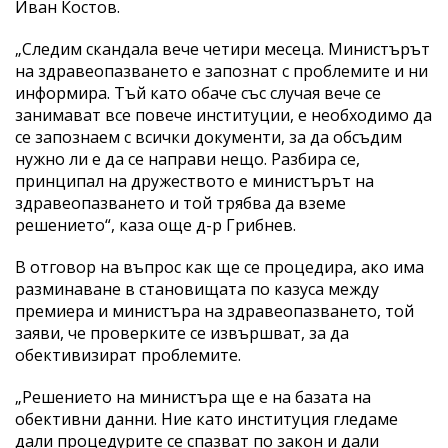
Иван Костов.
„Следим скандала вече четири месеца. Министърът
на здравеопазването е запознат с проблемите и ни
информира. Тъй като обаче със случая вече се
занимават все повече институции, е необходимо да
се запознаем с всички документи, за да обсъдим
нужно ли е да се направи нещо. Разбира се,
принципал на дружеството е министърът на
здравеопазването и той трябва да вземе
решението“, каза още д-р Грибнев.
В отговор на въпрос как ще се процедира, ако има
разминаване в становищата по казуса между
премиера и министъра на здравеопазването, той
заяви, че проверките се извършват, за да
обективизират проблемите.
„Решението на министъра ще е на базата на
обективни данни. Ние като институция гледаме
дали процедурите се спазват по закон и дали