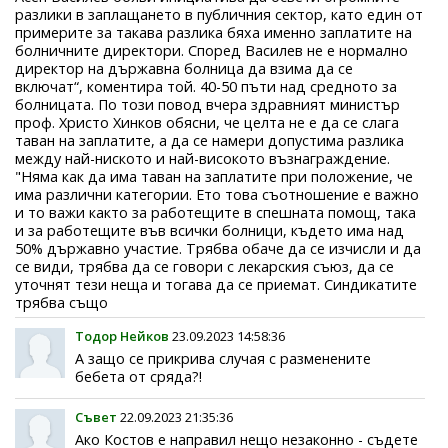
разлики в заплащането в публичния сектор, като един от
примерите за такава разлика бяха именно заплатите на
болничните директори. Според Василев не е нормално
директор на държавна болница да взима да се
включат“, коментира той. 40-50 пъти над средното за
болницата. По този повод вчера здравният министър
проф. Христо Хинков обясни, че целта не е да се слага
таван на заплатите, а да се намери допустима разлика
между най-ниското и най-високото възнаграждение.
"Няма как да има таван на заплатите при положение, че
има различни категории. Ето това съотношение е важно
и то важи както за работещите в спешната помощ, така
и за работещите във всички болници, където има над
50% държавно участие. Трябва обаче да се изчисли и да
се види, трябва да се говори с лекарския съюз, да се
уточнят тези неща и тогава да се приемат. Синдикатите
трябва също
Тодор Нейков
23.09.2023 14:58:36
А защо се прикрива случая с разменените
бебета от сряда?!
Съвет
22.09.2023 21:35:36
Ако Костов е направил нещо незаконно - съдете