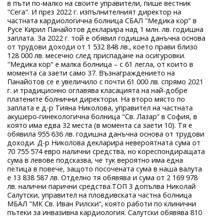
в пъти по-малко на своите управители, пише вестник
"Сега". И през 2022 г. изпълнителният директор на
частната кардиологична болница СБАЛ "Медика кор“ в
Русе Кирил Панайотов декларира над 1 млн. лв. годишна
заплата. За 2022 г. той е обявил годишна данъчна основа
от трудови доходи от 1 532 848 лв., което прави близо
128 000 лв. месечно след приспадане на осигуровки.
"Медика кор“ е малка болница – с 61 легла, от които в
момента са заети само 37. Възнаграждението на
Панайотов се е увеличило с почти 61 000 лв. спрямо 2021
г. и традиционно оглавява класацията на най-добре
платените болнични директори. На второ място по
заплата е д-р Тияна Николова, управител на частната
акушеро-гинекологична болница "Св. Лазар“ в София, в
която има едва 32 места (в момента са заети 10). Тя е
обявила 955 636 лв. годишна данъчна основа от трудови
доходи. Д-р Николова декларира невероятната сума от
70 755 574 евро налични средства, но кореспондиращата
сума в левове подсказва, че тук вероятно има една
петица в повече, защото посочената сума в наша валута
е 13 838 587 лв. Отделно тя обявява и сума от 2 169 978
лв. налични парични средства.ТОП 3 допълва Николай
Салутски, управител на пловдивската частна болница
МБАЛ "МК Св. Иван Рилски“, която работи по клинични
пътеки за инвазивна кардиология. Салутски обявява 810