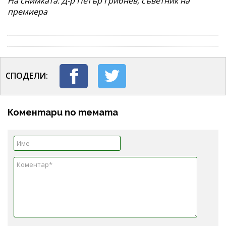
На снимката: Д-р Петър Грибнев, съветник на
премиера
СПОДЕЛИ:
Коментари по темата