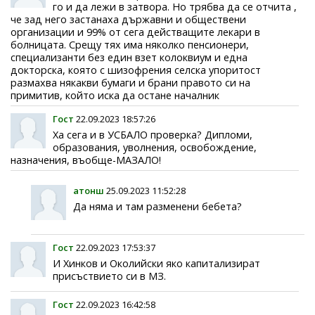
го и да лежи в затвора. Но трябва да се отчита ,
че зад него застанаха държавни и обществени
организации и 99% от сега действащите лекари в
болницата. Срещу тях има няколко пенсионери,
специализанти без един взет колоквиум и една
докторска, която с шизофрения селска упоритост
размахва някакви бумаги и брани правото си на
примитив, който иска да остане началник
Гост
22.09.2023 18:57:26
Ха сега и в УСБАЛО проверка? Дипломи,
образования, уволнения, освобождение,
назначения, въобще-МАЗАЛО!
атонш
25.09.2023 11:52:28
Да няма и там разменени бебета?
Гост
22.09.2023 17:53:37
И Хинков и Околийски яко капитализират
присъствието си в МЗ.
Гост
22.09.2023 16:42:58