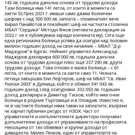
143 лв. годишна данъчна основа от трудови доходи.
Тази болница има 141 легла, от които в момента са
заети 52.През 2021 г. имаше само двама болнични
шефове с над 500 000 лв. заплата – споменатият вече
Кирил Панайотов и покойният шеф на частната столична
МБАЛ "Сердика“ Методи Янков (неговата декларация за
2022 г. не е публикувана заради кончината му). Сега още
една регионална болница успява да осигури над половин
милион годишен доход на своя началник – МБАЛ "Д-р
Маджуров“ в Бургас. Нейният управител Александър
Маджуров декларира 600 000 лв. годишна данъчна
основа от трудови доходи плюс още 237 290 лв. други
трудови доходи. Това отново е малка болница – с 61
легла, от които в момента са заети само 11. Челната
петица завършва Ени Лефтеров, шеф на МБАЛ "Св. Иван
Рилски 2003“ в Дупница, който е обявил 341 043 лв.
годишен доход след осигуровки. 332 053 лв. годишен
доход декларира и Димитър Тасков, който има очни
болници в родния Търговище и в Пловдив. Известно е,
че в частните болници няма таван на заплатите, въпреки
че харчат публичен ресурс от НЗОК. Част от
управителите и изпълнителните директори получават
допълнителни доходи от упражняването на професията.
Неколцина от тях обявяват и крупни доходи от
дивиденти. Милен Пенков, един от управителите на