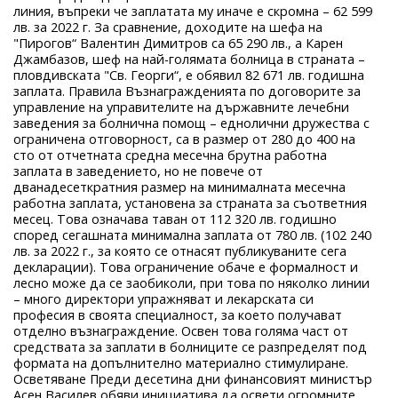
линия, въпреки че заплатата му иначе е скромна – 62 599
лв. за 2022 г. За сравнение, доходите на шефа на
"Пирогов“ Валентин Димитров са 65 290 лв., а Карен
Джамбазов, шеф на най-голямата болница в страната –
пловдивската "Св. Георги“, е обявил 82 671 лв. годишна
заплата. Правила Възнагражденията по договорите за
управление на управителите на държавните лечебни
заведения за болнична помощ – еднолични дружества с
ограничена отговорност, са в размер от 280 до 400 на
сто от отчетната средна месечна брутна работна
заплата в заведението, но не повече от
дванадесеткратния размер на минималната месечна
работна заплата, установена за страната за съответния
месец. Това означава таван от 112 320 лв. годишно
според сегашната минимална заплата от 780 лв. (102 240
лв. за 2022 г., за която се отнасят публикуваните сега
декларации). Това ограничение обаче е формалност и
лесно може да се заобиколи, при това по няколко линии
– много директори упражняват и лекарската си
професия в своята специалност, за което получават
отделно възнаграждение. Освен това голяма част от
средствата за заплати в болниците се разпределят под
формата на допълнително материално стимулиране.
Осветяване Преди десетина дни финансовият министър
Асен Василев обяви инициатива да освети огромните