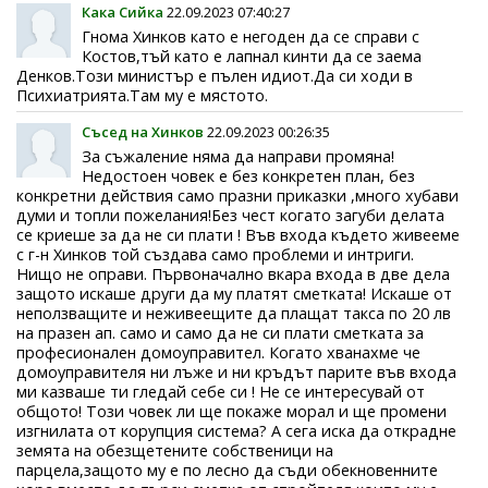
Кака Сийка
22.09.2023 07:40:27
Гнома Хинков като е негоден да се справи с
Костов,тъй като е лапнал кинти да се заема
Денков.Този министър е пълен идиот.Да си ходи в
Психиатрията.Там му е мястото.
Съсед на Хинков
22.09.2023 00:26:35
За съжаление няма да направи промяна!
Недостоен човек е без конкретен план, без
конкретни действия само празни приказки ,много хубави
думи и топли пожелания!Без чест когато загуби делата
се криеше за да не си плати ! Във входа където живееме
с г-н Хинков той създава само проблеми и интриги.
Нищо не оправи. Първоначално вкара входа в две дела
защото искаше други да му платят сметката! Искаше от
неползващите и неживеещите да плащат такса по 20 лв
на празен ап. само и само да не си плати сметката за
професионален домоуправител. Когато хванахме че
домоуправителя ни лъже и ни кръдът парите във входа
ми казваше ти гледай себе си ! Не се интересувай от
общото! Този човек ли ще покаже морал и ще промени
изгнилата от корупция система? А сега иска да открадне
земята на обезщетените собственици на
парцела,защото му е по лесно да съди обекновенните