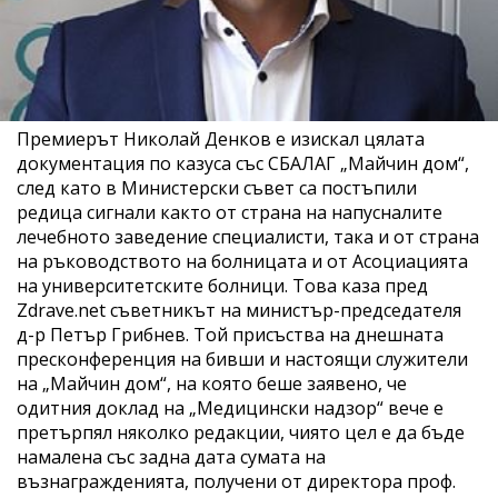
Премиерът Николай Денков е изискал цялата
документация по казуса със СБАЛАГ „Майчин дом“,
след като в Министерски съвет са постъпили
редица сигнали както от страна на напусналите
лечебното заведение специалисти, така и от страна
на ръководството на болницата и от Асоциацията
на университетските болници. Това каза пред
Zdrave.net съветникът на министър-председателя
д-р Петър Грибнев. Той присъства на днешната
пресконференция на бивши и настоящи служители
на „Майчин дом“, на която беше заявено, че
одитния доклад на „Медицински надзор“ вече е
претърпял няколко редакции, чиято цел е да бъде
намалена със задна дата сумата на
възнагражденията, получени от директора проф.