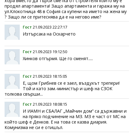
хора вместо да търси сметка от стройтеля които му е
продял апартамента! Защо апартамента и гаража му на
ул.Клокотница 48 в София са купени на името на жена му
? Защо ли се притеснява да е на негово име?
Гост
21.09.2023 22:27:17
Изтърсака на Оскарчето
Гост
21.09.2023 19:12:50
Хинков отгърмя. Ще го сменят.....
Гост
21.09.2023 18:15:05
Е, щом Грибнев се е заел, въздухът трепери!
Той и като зам.-министър и шеф на СЗОК
толкова свърши...
Гост
21.09.2023 18:08:15
И ИАМН и СБАЛАГ „Майчин дом“ са държавни и
на пряко подчинение на МЗ. МЗ е част от МС на
който шеф е Денков. Е на това се казва диария.
Комунизма не си е отишъл.