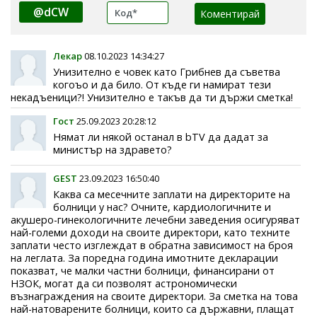
@dCW
Лекар
08.10.2023 14:34:27
Унизително е човек като Грибнев да съветва
когоъо и да било. От къде ги намират тези
некадъеници?! Унизително е такъв да ти държи сметка!
Гост
25.09.2023 20:28:12
Нямат ли някой останал в bTV да дадат за
министър на здравето?
GEST
23.09.2023 16:50:40
Каква са месечните заплати на директорите на
болници у нас? Очните, кардиологичните и
акушеро-гинекологичните лечебни заведения осигуряват
най-големи доходи на своите директори, като техните
заплати често изглеждат в обратна зависимост на броя
на леглата. За поредна година имотните декларации
показват, че малки частни болници, финансирани от
НЗОК, могат да си позволят астрономически
възнаграждения на своите директори. За сметка на това
най-натоварените болници, които са държавни, плащат