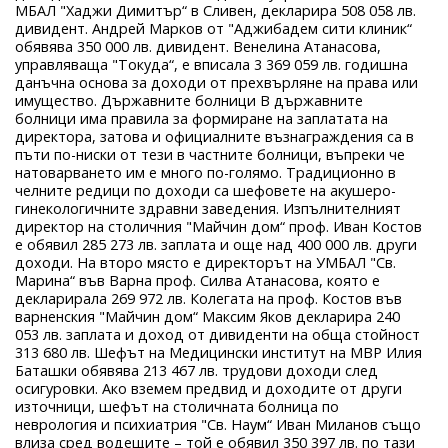
МБАЛ "Хаджи Димитър“ в Сливен, декларира 508 058 лв.
дивидент. Андрей Марков от "Аджибадем сити клиник“
обявява 350 000 лв. дивидент. Венелина Атанасова,
управляваща "Токуда“, е вписала 3 369 059 лв. годишна
данъчна основа за доходи от прехвърляне на права или
имущество. Държавните болници В държавните
болници има правила за формиране на заплатата на
директора, затова и официалните възнаграждения са в
пъти по-ниски от тези в частните болници, въпреки че
натоварването им е много по-голямо. Традиционно в
челните редици по доходи са шефовете на акушеро-
гинекологичните здравни заведения. Изпълнителният
директор на столичния "Майчин дом“ проф. Иван Костов
е обявил 285 273 лв. заплата и още над 400 000 лв. други
доходи. На второ място е директорът на УМБАЛ "Св.
Марина“ във Варна проф. Силва Атанасова, която е
декларирала 269 972 лв. Колегата на проф. Костов във
варненския "Майчин дом“ Максим Яков декларира 240
053 лв. заплата и доход от дивиденти на обща стойност
313 680 лв. Шефът на Медицински институт на МВР Илия
Баташки обявява 213 467 лв. трудови доходи след
осигуровки. Ако вземем предвид и доходите от други
източници, шефът на столичната болница по
неврология и психиатрия "Св. Наум“ Иван Миланов също
влиза сред водещите – той е обявил 350 397 лв. по тази