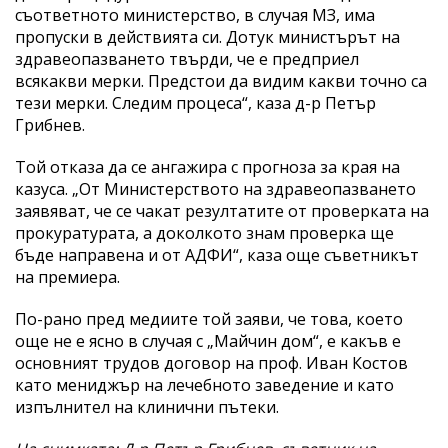
съответното министерство, в случая МЗ, има
пропуски в действията си. Дотук министърът на
здравеопазването твърди, че е предприел
всякакви мерки. Предстои да видим какви точно са
тези мерки. Следим процеса“, каза д-р Петър
Грибнев.
Той отказа да се ангажира с прогноза за края на
казуса. „От Министерството на здравеопазването
заявяват, че се чакат резултатите от проверката на
прокуратурата, а доколкото знам проверка ще
бъде направена и от АДФИ“, каза още съветникът
на премиера.
По-рано пред медиите той заяви, че това, което
още не е ясно в случая с „Майчин дом“, е какъв е
основният трудов договор на проф. Иван Костов
като мениджър на лечебното заведение и като
изпълнител на клинични пътеки.