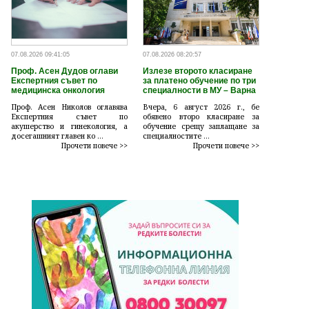
07.08.2026 09:41:05
07.08.2026 08:20:57
Проф. Асен Дудов оглави
Излезе второто класиране
Експертния съвет по
за платено обучение по три
медицинска онкология
специалности в МУ – Варна
Проф. Асен Николов оглавява
Вчера, 6 август 2026 г., бе
Експертния съвет по
обявено второ класиране за
акушерство и гинекология, а
обучение срещу заплащане за
досегашният главен ко ...
специалностите ...
Прочети повече >>
Прочети повече >>