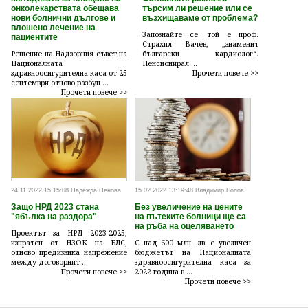
онколекарствата обещава
търсим ли решение или се
нови болнични дългове и
възхищаваме от проблема?
влошено лечение на
Запознайте се: той е проф.
пациентите
Страхил Вачев, „знаменит
Решение на Надзорния съвет на
български кардиолог“.
Националната
Пенсионирал ...
здравноосигурителна каса от 25
Прочети повече >>
септември отново разбун ...
Прочети повече >>
24.11.2022 15:15:08 Надежда Ненова
15.02.2022 13:19:48 Владимир Попов
Защо НРД 2023 стана
Без увеличение на цените
"ябълка на раздора"
на пътеките болници ще са
на ръба на оцеляването
Проектът за НРД 2023-2025,
изпратен от НЗОК на БЛС,
С над 600 млн. лв. е увеличен
отново предизвика напрежение
бюджетът на Националната
между договорнит ...
здравноосигурителна каса за
Прочети повече >>
2022 година в ...
Прочети повече >>