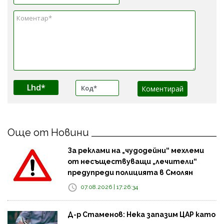
Lhd*
Още от Новини
За реклами на „чудодейни“ мехлеми
от несъществуващи „лечители“
предупреди полицията в Смолян
07.08.2026 | 17:26:34
Д-р Стаменов: Нека запазим ЦАР като