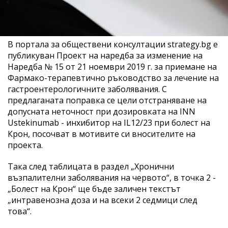
В портала за обществени консултации strategy.bg е
публикуван Проект на наредба за изменение на
Наредба № 15 от 21 ноември 2019 г. за приемане на
Фармако-терапевтично ръководство за лечение на
гастроентерологичните заболявания. С
предлаганата поправка се цели отстраняване на
допусната неточност при дозировката на INN
Ustekinumab - инхибитор на IL12/23 при болест на
Крон, посочват в мотивите си вносителите на
проекта.
Така след таблицата в раздел „Хронични
възпалителни заболявания на червото“, в точка 2 -
„Болест на Крон“ ще бъде заличен текстът
„интравенозна доза и на всеки 2 седмици след
това“.