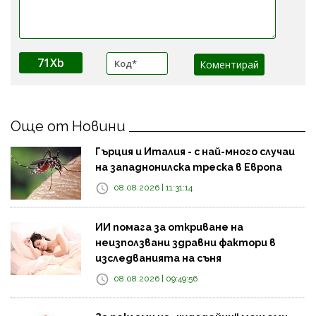
71Xb
Още от Новини
Гърция и Италия - с най-много случаи
на западнонилска треска в Европа
08.08.2026 | 11:31:14
ИИ помага за откриване на
неизползвани здравни фактори в
изследванията на съня
08.08.2026 | 09:49:56