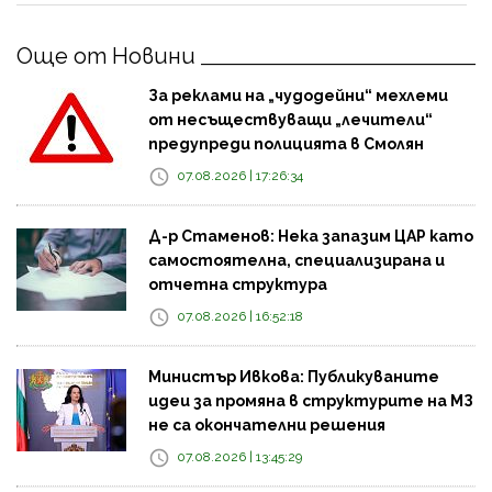
Още от Новини
За реклами на „чудодейни“ мехлеми
от несъществуващи „лечители“
предупреди полицията в Смолян
07.08.2026 | 17:26:34
Д-р Стаменов: Нека запазим ЦАР като
самостоятелна, специализирана и
отчетна структура
07.08.2026 | 16:52:18
Министър Ивкова: Публикуваните
идеи за промяна в структурите на МЗ
не са окончателни решения
07.08.2026 | 13:45:29