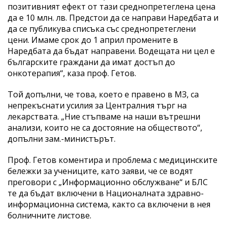
позитивният ефект от тази среднопретеглена цена
да е 10 млн. лв. Предстои да се направи Наредбата и
да се публикува списъка със среднопретеглени
цени. Имаме срок до 1 април промените в
Наредбата да бъдат направени. Водещата ни цел е
българските граждани да имат достъп до
онкотерапия“, каза проф. Гетов.
Той допълни, че това, което е правено в МЗ, са
непрекъснати усилия за Централния търг на
лекарствата. „Ние стъпваме на наши вътрешни
анализи, които не са достояние на обществото“,
допълни зам.-министърът.
Проф. Гетов коментира и проблема с медицинските
бележки за учениците, като заяви, че се водят
преговори с „Информационно обслужване“ и БЛС
те да бъдат включени в Националната здравно-
информационна система, както са включени в нея
болничните листове.