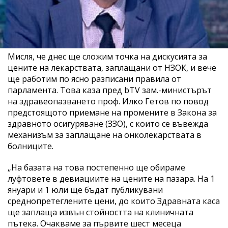
Мисля, че днес ще сложим точка на дискусията за
цените на лекарствата, заплащани от НЗОК, и вече
ще работим по ясно разписани правила от
парламента. Това каза пред bTV зам.-министърът
на здравеопазването проф. Илко Гетов по повод
предстоящото приемане на промените в Закона за
здравното осигуряване (ЗЗО), с които се въвежда
механизъм за заплащане на онколекарствата в
болниците.
„На базата на това постепенно ще обираме
луфтовете в девиациите на цените на пазара. На 1
януари и 1 юли ще бъдат публикувани
среднопретеглените цени, до които Здравната каса
ще заплаща извън стойността на клиничната
пътека. Очакваме за първите шест месеца