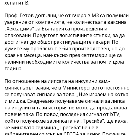
хепатит В.
Проф. Гетов допълни, че от вчера в МЗ са получили
уверение от компанията, че количествата ваксина
„Хексацима“ за България са произведени и
опаковани. Предстоят логистичните стъпки, за да
достигнат до общопрактикуващите лекари. По
думите му проблемът е бил производствен, но до
края на месеца, най-късно през септември ще са
налични необходимите количества за почти цяла
година.
По отношение на липсата на инсулини зам.-
министърът заяви, че в Министерството постоянно
се получават сигнали за това. „Ние играем на котка
и мишка. Ежедневно получаваме сигнали за липса
на инсулин и тази история не може да продължава
повече така. По повод последния сигнал от bTV,
който получихме за липсата на „Тресиба“, ще кажа,
че миналата седмица „Тресиба“ беше в
забранителен списък на СЕСПА за износ. Получи се