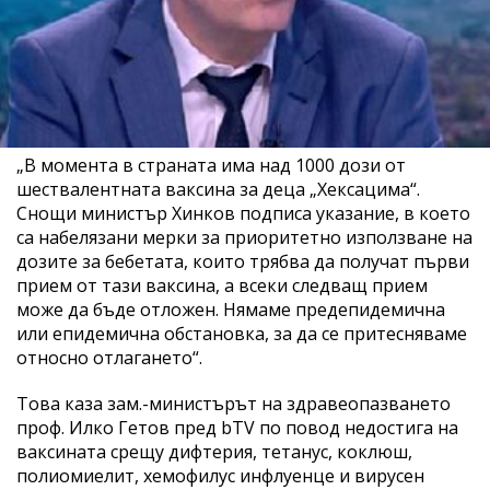
„В момента в страната има над 1000 дози от
шествалентната ваксина за деца „Хексацима“.
Снощи министър Хинков подписа указание, в което
са набелязани мерки за приоритетно използване на
дозите за бебетата, които трябва да получат първи
прием от тази ваксина, а всеки следващ прием
може да бъде отложен. Нямаме предепидемична
или епидемична обстановка, за да се притесняваме
относно отлагането“.
Това каза зам.-министърът на здравеопазването
проф. Илко Гетов пред bTV по повод недостига на
ваксината срещу дифтерия, тетанус, коклюш,
полиомиелит, хемофилус инфлуенце и вирусен