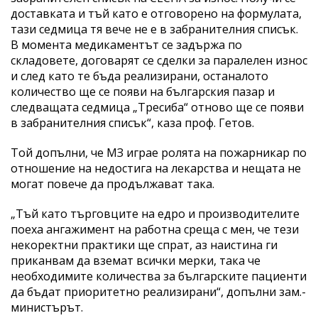
доставката и тъй като е отговорено на формулата,
тази седмица тя вече не е в забранителния списък.
В момента медикаментът се задържа по
складовете, договарят се сделки за паралелен износ
и след като те бъда реализирани, останалото
количество ще се появи на българския пазар и
следващата седмица „Тресиба“ отново ще се появи
в забранителния списък“, каза проф. Гетов.
Той допълни, че МЗ играе ролята на пожарникар по
отношение на недостига на лекарства и нещата не
могат повече да продължават така.
„Тъй като търговците на едро и производителите
поеха ангажимент на работна среща с мен, че тези
некоректни практики ще спрат, аз наистина ги
приканвам да вземат всички мерки, така че
необходимите количества за българските пациенти
да бъдат приоритетно реализирани“, допълни зам.-
министърът.