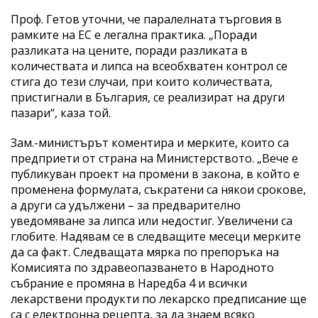
Проф. Гетов уточни, че паралелната търговия в
рамките на ЕС е легална практика. „Поради
разликата на цените, поради разликата в
количествата и липса на всеобхватен контрол се
стига до тези случаи, при които количествата,
пристигнали в България, се реализират на други
пазари“, каза той.
Зам.-министърът коментира и мерките, които са
предприети от страна на Министерството. „Вече е
публикуван проект на промени в закона, в който е
променена формулата, съкратени са някои срокове,
а други са удължени – за предварително
уведомяване за липса или недостиг. Увеличени са
глобите. Надявам се в следващите месеци мерките
да са факт. Следващата мярка по препоръка на
Комисията по здравеопазването в Народното
събрание е промяна в Наредба 4 и всички
лекарствени продукти по лекарско предписание ще
са с електронна рецепта, за да знаем всяко