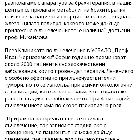
разполагаме с апаратура за брахитерапия, в нашия
център се прилага и метаболитна брахитерапия,
най-вече за пациенти с карцином на щитовидната
жлеза. Цялата палитра, каквото може да бъде
приложено в лъчелечението, е налична“, допълни
проф. Михайлова.
През Клиниката по лъчелечение в УСБАЛО „Проф.
Иван Черноземски" София годишно преминават
около 2000 пациенти със злокачествени
заболявания, които провеждат терапия. Лечението
е особено ефективно при лъчечувствителни
тумори, но то се използва при всички онкологични
локализации, като ефектът зависи от това колко
ранен е стадият на заболяването. При 4-ти стадий
лъчелечението има по-скоро палиативна роля.
„При рак на панкреаса също се прилага
лъчелечение, пак зависи от стадия, ако е
преценено, че пациентът не може да бъде
опериран, сме правили дори радиохирургия –