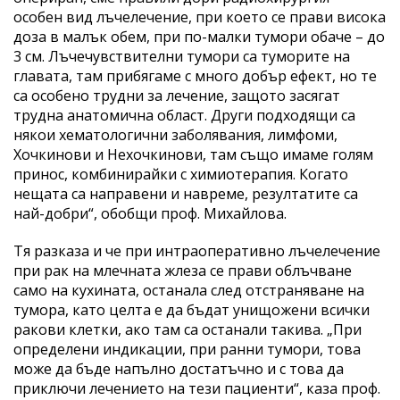
особен вид лъчелечение, при което се прави висока
доза в малък обем, при по-малки тумори обаче – до
3 см. Лъчечувствителни тумори са туморите на
главата, там прибягаме с много добър ефект, но те
са особено трудни за лечение, защото засягат
трудна анатомична област. Други подходящи са
някои хематологични заболявания, лимфоми,
Хочкинови и Нехочкинови, там също имаме голям
принос, комбинирайки с химиотерапия. Когато
нещата са направени и навреме, резултатите са
най-добри“, обобщи проф. Михайлова.
Тя разказа и че при интраоперативно лъчелечение
при рак на млечната жлеза се прави облъчване
само на кухината, останала след отстраняване на
тумора, като целта е да бъдат унищожени всички
ракови клетки, ако там са останали такива. „При
определени индикации, при ранни тумори, това
може да бъде напълно достатъчно и с това да
приключи лечението на тези пациенти“, каза проф.