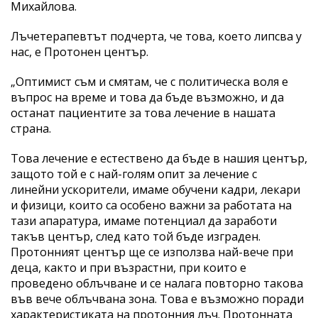
Михайлова.
Лъчетерапевтът подчерта, че това, което липсва у
нас, е Протонен център.
„Оптимист съм и смятам, че с политическа воля е
въпрос на време и това да бъде възможно, и да
останат пациентите за това лечение в нашата
страна.
Това лечение е естествено да бъде в нашия център,
защото той е с най-голям опит за лечение с
линейни ускорители, имаме обучени кадри, лекари
и физици, които са особено важни за работата на
тази апаратура, имаме потенциал да заработи
такъв център, след като той бъде изграден.
Протонният център ще се използва най-вече при
деца, както и при възрастни, при които е
проведено облъчване и се налага повторно такова
във вече облъчвана зона. Това е възможно поради
характеристиката на протонния лъч. Протонната