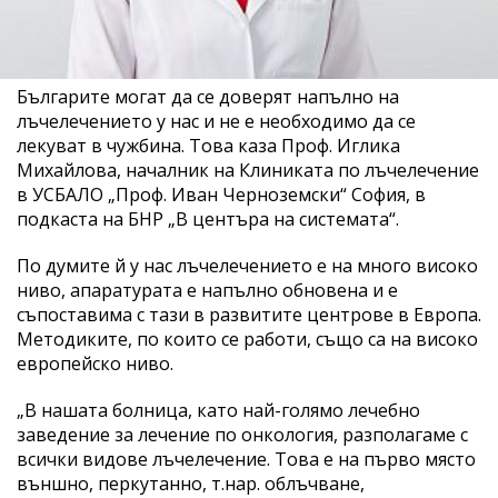
Българите могат да се доверят напълно на
лъчелечението у нас и не е необходимо да се
лекуват в чужбина. Това каза Проф. Иглика
Михайлова, началник на Клиниката по лъчелечение
в УСБАЛО „Проф. Иван Черноземски“ София, в
подкаста на БНР „В центъра на системата“.
По думите й у нас лъчелечението е на много високо
ниво, апаратурата е напълно обновена и е
съпоставима с тази в развитите центрове в Европа.
Методиките, по които се работи, също са на високо
европейско ниво.
„В нашата болница, като най-голямо лечебно
заведение за лечение по онкология, разполагаме с
всички видове лъчелечение. Това е на първо място
външно, перкутанно, т.нар. облъчване,