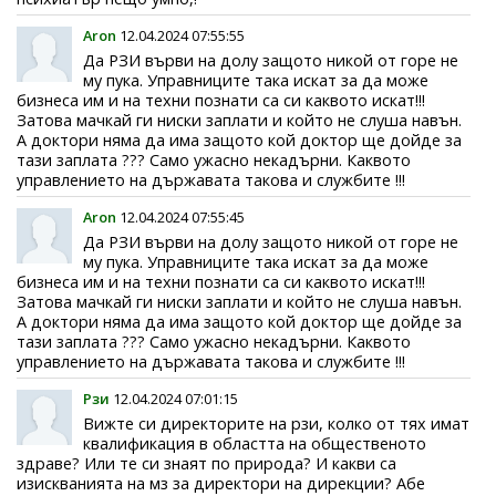
Aron
12.04.2024 07:55:55
Да РЗИ върви на долу защото никой от горе не
му пука. Управниците така искат за да може
бизнеса им и на техни познати са си каквото искат!!!
Затова мачкай ги ниски заплати и който не слуша навън.
А доктори няма да има защото кой доктор ще дойде за
тази заплата ??? Само ужасно некадърни. Каквото
управлението на държавата такова и службите !!!
Aron
12.04.2024 07:55:45
Да РЗИ върви на долу защото никой от горе не
му пука. Управниците така искат за да може
бизнеса им и на техни познати са си каквото искат!!!
Затова мачкай ги ниски заплати и който не слуша навън.
А доктори няма да има защото кой доктор ще дойде за
тази заплата ??? Само ужасно некадърни. Каквото
управлението на държавата такова и службите !!!
Рзи
12.04.2024 07:01:15
Вижте си директорите на рзи, колко от тях имат
квалификация в областта на общественото
здраве? Или те си знаят по природа? И какви са
изискванията на мз за директори на дирекции? Абе