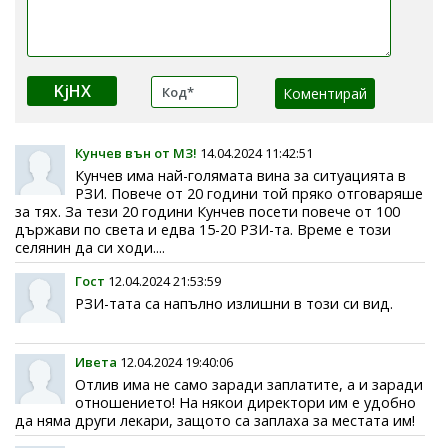
KjHX
Кунчев вън от МЗ!
14.04.2024 11:42:51
Кунчев има най-голямата вина за ситуацията в
РЗИ. Повече от 20 години той пряко отговаряше
за тях. За тези 20 години Кунчев посети повече от 100
държави по света и едва 15-20 РЗИ-та. Време е този
селянин да си ходи....
Гост
12.04.2024 21:53:59
РЗИ-тата са напълно излишни в този си вид.
Ивета
12.04.2024 19:40:06
Отлив има не само заради заплатите, а и заради
отношението! На някои директори им е удобно
да няма други лекари, защото са заплаха за местата им!