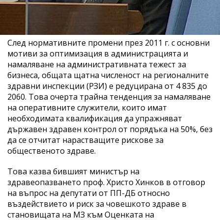
След нормативните промени през 2011 г. с основни
мотиви за оптимизация в администрацията и
намаляване на административната тежест за
бизнеса, общата щатна численост на регионалните
здравни инспекции (РЗИ) е редуцирана от 4 835 до
2060. Това очерта трайна тенденция за намаляване
на оперативните служители, които имат
необходимата квалификация да упражняват
държавен здравен контрол от порядъка на 50%, без
да се отчитат нарастващите рискове за
общественото здраве.
Това казва бившият министър на
здравеопазването проф. Христо Хинков в отговор
на въпрос на депутати от ПП-ДБ относно
въздействието и риск за човешкото здраве в
становищата на МЗ към Оценката на