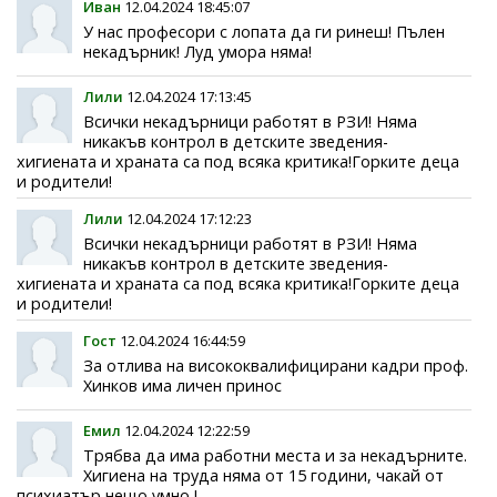
Иван
12.04.2024 18:45:07
У нас професори с лопата да ги ринеш! Пълен
некадърник! Луд умора няма!
Лили
12.04.2024 17:13:45
Всички некадърници работят в РЗИ! Няма
никакъв контрол в детските зведения-
хигиената и храната са под всяка критика!Горките деца
и родители!
Лили
12.04.2024 17:12:23
Всички некадърници работят в РЗИ! Няма
никакъв контрол в детските зведения-
хигиената и храната са под всяка критика!Горките деца
и родители!
Гост
12.04.2024 16:44:59
За отлива на висококвалифицирани кадри проф.
Хинков има личен принос
Емил
12.04.2024 12:22:59
Трябва да има работни места и за некадърните.
Хигиена на труда няма от 15 години, чакай от
психиатър нещо умно,!