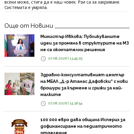
всеки може, стига да е наш човек. Рзи са за закриване.
Системата е умряла.
Още от Новини
Министър Ивкова: Публикуваните
идеи за промяна в структурите на МЗ
не са окончателни решения
07.08.2026 | 13:45:29
Здравно-консултативният център
на МБАЛ „Д-р Атанас Дафовски“ с нови
брошури за кърмене и грижи за най-
малките
07.08.2026 | 14:36:54
100 000 евро дава община Исперих за
дофинансиране на педиатричното
отделение