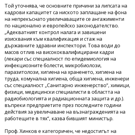
Той уточнява, че основните причини за липсата на
кадрови капацитет са ниското заплащане на фона
на непрекъснато увеличаващите се ангажименти
по национално и европейско законодателство.
„Адекватният контрол налага и завишени
изисквания към квалификация и стаж на
държавните здравни инспектори. Това води до
масов отлив на висококвалифицирани кадри
(лекари със специалност по епидемиология на
инфекциозните болести, микробиолози,
паразитолози, хигиена на храненето, хигиена на
труда, комунална хигиена, обща хигиена, инженери
със специалност „Санитарно инженерство“, химици,
физици, медицински специалисти в областта на
радиобиологията и радиационната защита и др.).
въпреки предприетите през последните години
действия за увеличаване на възнагражденията на
работещите в тях“, казва бившият министър.
Проф. Хинков е категоричен, че недостигът на