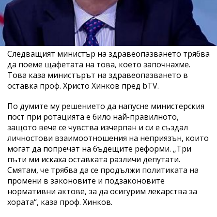
Следващият министър на здравеопазването трябва
да поеме щафетата на това, което започнахме.
Това каза министърът на здравеопазването в
оставка проф. Христо Хинков пред bTV.
По думите му решението да напусне министерския
пост при ротацията е било най-правилното,
защото вече се чувства изчерпан и си е създал
личностови взаимоотношения на неприязън, които
могат да попречат на бъдещите реформи. „Три
пъти ми искаха оставката различи депутати.
Смятам, че трябва да се продължи политиката на
промени в законовите и подзаконовите
нормативни актове, за да осигурим лекарства за
хората“, каза проф. Хинков.