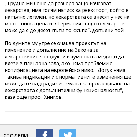
„Трудно ми беше да разбера защо изчезват
лекарства, има голям натиск за реекспорт, който е
напълно легален, но лекарствата се внасят у нас на
много ниска цена и в Германия същото лекарство
може да е до десет пъти по-скъпо“, допълни той.
По думите му утре се очаква проектът на
изменение и допълнение на Закона за
лекарствените продукти в хуманната медици да
влезе в пленарна зала, ако няма проблеми с
нотификацията на европейско ниво. „Дотук няма
такива индикации и с нормативните изменения ще
може да се надгради системата за проследяване на
лекарствата с допълнителни функционалности“,
каза още проф. Хинков.
СПОДЕЛИ: