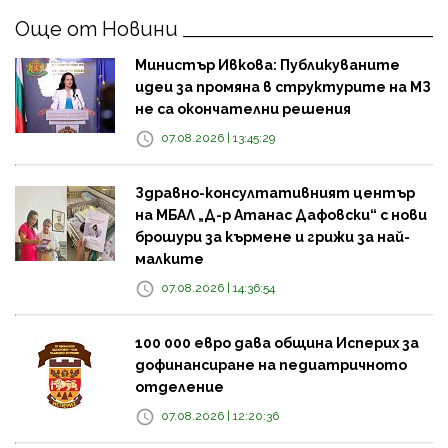
Още от Новини
Министър Ивкова: Публикуваните
идеи за промяна в структурите на МЗ
не са окончателни решения
07.08.2026 | 13:45:29
Здравно-консултативният център
на МБАЛ „Д-р Атанас Дафовски“ с нови
брошури за кърмене и грижи за най-
малките
07.08.2026 | 14:36:54
100 000 евро дава община Исперих за
дофинансиране на педиатричното
отделение
07.08.2026 | 12:20:36