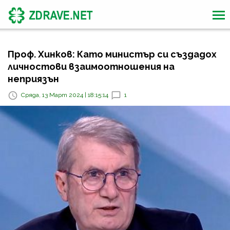
Проф. Хинков: Като министър си създадох
личностови взаимоотношения на
неприязън
Сряда, 13 Март 2024 | 18:15:14
1