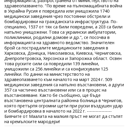
информацията, разпространена от министерството на
здравеопазването. "По време на пълномащабната война
в Украйна Русия е повредила или унищожила 1740
медицински заведения чрез постоянни обстрели и
бомбардировки на гражданската инфраструктура. По-
специално, 1537 от тях са били повредени, а 203 са били
напълно унищожени. Това са украински амбулатории,
поликлиники, родилни домове и др.", се посочва в
информацията на здравното ведомство. Значителен
брой са пострадалите медицинските заведения в
Харковска, Донецка, Николаевска, Киевска, Черниговска,
Днепропетровска, Херсонска и Запорожка област. Освен
това руските сили са повредили 139 линейки,
унищожили са 256 линейки и са конфискували 125
линейки. По данни на министерството на
здравеопазването към началото на март 2024 г. 509
медицински заведения са напълно възстановени, а други
357 са частично възстановени или са в процес на
възстановяване. Както бе съобщено, ще бъде
възстановена централната районна болница в Чернигов,
която претърпя огромни щети при руски въздушен удар
и бомбардировка в началото на 2022 г. -----------------
Биячите от Маалата на малкия пръст не могат да стъпят
на кремълските мародери!