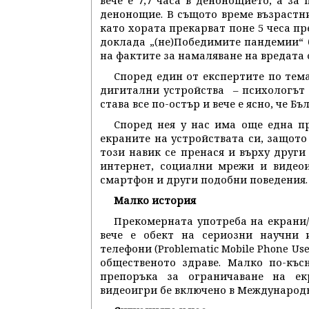
вече е 7,7 часа в денонощието, а за
денонощие. В същото време възрастн
като хората прекарват поне 5 чеса пр
доклада „(не)Победимите пандемии“ 
на фактите за намаляване на вредата 
Според един от експертите по тем
дигитални устройства – психологът
става все по-остър и вече е ясно, че Бъ
Според нея у нас има още една п
екраните на устройствата си, защото
този навик се пренася и върху други
интернет, социални мрежи и видеои
смартфон и други подобни поведения.
Малко история
Прекомерната употреба на екрани/ди
вече е обект на сериозни научни 
телефони (Problematic Mobile Phone Use
общественото здраве. Малко по-къс
препоръка за ограничаване на ек
видеоигри бе включено в Международна