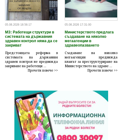
05.08.2026 18:56:17
05.08.2026 17:31:00
МЗ: Работещи структури в
Министерството предлага
системата на държавния
създаване на няколко
здравен контрол няма да се
мегаагенции в
закриват
здравеопазването
Предстоящата реформа в
Създаване на няколко
системата на държавния
мегаагенции предвижда
здравен контрол не предвижда
планът за преструктуриране на
закриване на работещи ...
Министерството на здраве ...
Прочети повече >>
Прочети повече >>