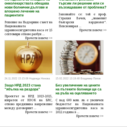
онколекарствата обещава
търсим ли решение или се
нови болнични дългове и
възхищаваме от проблема?
влошено лечение на
Запознайте се: той е проф.
пациентите
Страхил Вачев, „знаменит
Решение на Надзорния съвет на
български кардиолог“.
Националната
Пенсионирал ...
здравноосигурителна каса от 25
Прочети повече >>
септември отново разбун ...
Прочети повече >>
24.11.2022 15:15:08 Надежда Ненова
15.02.2022 13:19:48 Владимир Попов
Защо НРД 2023 стана
Без увеличение на цените
"ябълка на раздора"
на пътеките болници ще са
на ръба на оцеляването
Проектът за НРД 2023-2025,
изпратен от НЗОК на БЛС,
С над 600 млн. лв. е увеличен
отново предизвика напрежение
бюджетът на Националната
между договорнит ...
здравноосигурителна каса за
Прочети повече >>
2022 година в ...
Прочети повече >>