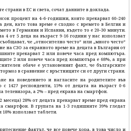
те страни в ЕС и света, сочат данните в доклада.
висок процент на 4–6-годишни, които прекарват 60–240
 ден, като това време е сходно с времето в Белгия и
ето в Германия и Испания, където то е 20–30 минути.
 4 от 5 деца на възраст 9-16 години у нас използват
съобщават, че „относително често“ или „много често“
не на СЗО за екранното време на децата в България от
дишните прекарват 2 или повече часа пред компютъра.
щите 2 или повече часа пред компютъра е 68%, а при
снителен обаче е установеният факт, че българските
ртормоз в сравнение с връстниците си от други страни.
не на поведението и нагласите на родителите във
о с 1427 респонденти, 15% от децата на възраст 0-6
а телевизора, а 2% – пред екрана на смартфон.
12 месеца) 28% от децата прекарват време пред екрана
на смартфон. В групата на 1-3 годишните 39% гледат
и 18% използват таблети.
итеснение фактът, че все повече хора, в това число и