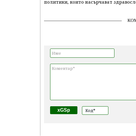
политики, които насърчават здравосл
КО
xGSp