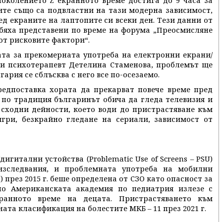
 поколението Z екранното време достига до 9 часа за
ите също са подвластни на тази модерна зависимост,
ед екраните на лаптопите си всеки ден. Тези данни от
бяха представени по време на форума „Преосмисляне
от рисковите фактори“.
ата за прекомерната употреба на електронни екрани/
 и психотерапевт Детелина Стаменова, проблемът ще
лгария се сблъсква с него все по-осезаемо.
редпоставка хората да прекарват повече време пред
 по традиция българинът обича да гледа телевизия и
 сходни дейности, което води до пристрастяване към
гри, безкрайно гледане на сериали, зависимост от
гитални устойства (Problematic Use of Screens – PSU)
изследвания, и проблемната употреба на мобилни
) през 2015 г. беше определена от СЗО като опасност за
но Американската академия по педиатрия излезе с
ранното време на децата. Пристрастяването към
та класификация на болестите МКБ – 11 през 2021 г.