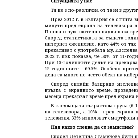
Ситуацията у нас
Тя не е по-различна от тази в други
През 2012 г. в България се отчита 
минути пред екрана на телевизора на
Полша и чувствително надвишава врем
Според статистиката за същата година
интернет ежедневно, като 44% от тях 
прекаляват с употребата му. Изследва
2022 г. пък показва, че 50% от 11-го
При 13-годишните делът на прекарва
15-годишните – 69.5%. Особено прите
деца са много по-често обект на кибе
Според онлайн базирано изследва
връзка с екранното време, проведен
месеца прекарват време пред екрана н
В следващата възрастова група (6-
на телевизора, а 10% - пред екрана 
телевизия, 33% използват смартфони 
Над какво следва да се замислим?
Според Детелина Стаменова буди пр