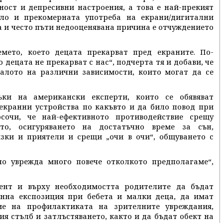
ност и депресивни настроения, а това е най-прекият
сло и прекомерната употреба на екрани/дигитални
а и често пъти недооценявана причина е отчуждението
мето, което децата прекарват пред екраните. По-
 децата не прекарват с нас“, подчерта тя и добави, че
чалото на различни зависимости, които могат да се
ки на американски експерти, които се обявяват
екранни устройства по какъвто и да било повод при
сочи, че най-ефективното противодействие срещу
то, осигуряването на достатъчно време за сън,
изки и приятели и срещи „очи в очи“, общуването с
о уврежда много повече отколкото предполагаме“,
ент и върху необходимостта родителите да бъдат
анна експозиция при бебета и малки деца, да имат
ие на профилактиката на зрителните увреждания,
я стълб и затлъстяването, както и да бъдат обект на