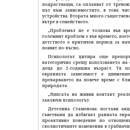
подрастващи, са оплакват от тревож
път към зависимостите, в това чи
устройства. Втората много съществен
вътре в семейството.
„Проблемът не е толкова във вре
големият проблем е във времето, което
детството е критичен период за на
появят по-късно.
Психологът цитира още препоръ
категорично срещу използването на 
деца до 2-годишна възраст. Тя по
екранната зависимост е движение
прекарването на повече време с бл
природата.
„Липсата на живия контакт реалн
заключи психологът.
Детелина Стаменова постави акц
съветвани да избягват ранната екр
проактивно поведение по отношен
сколиотичните изменения в гръбначни