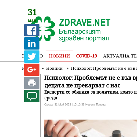
31
май
НАЧАЛО
НОВИНИ
COVID-19
АКТУАЛНА Т
»
»
Начало
Новини
Психолог: Проблемът не е във 
Психолог: Проблемът не е във в
децата не прекарват с нас
Експерти се обявиха за политики, които
среда
Сряда, 31 Май 2023 | 15:10:33 Невена Попова