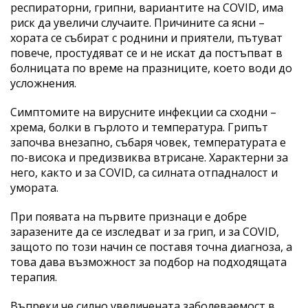
респираторни, грипни, вариантите на COVID, има
риск да увеличи случаите. Причините са ясни –
хората се събират с роднини и приятели, пътуват
повече, простудяват се и не искат да постъпват в
болницата по време на празниците, което води до
усложнения.
Симптомите на вирусните инфекции са сходни –
хрема, болки в гърлото и температура. Грипът
започва внезапно, събаря човек, температурата е
по-висока и предизвиква втрисане. Характерни за
него, както и за COVID, са силната отпадналост и
умората.
При появата на първите признаци е добре
заразените да се изследват и за грип, и за COVID,
защото по този начин се поставя точна диагноза, а
това дава възможност за подбор на подходящата
терапия.
Въпреки че силно увеличената заболеваемост в