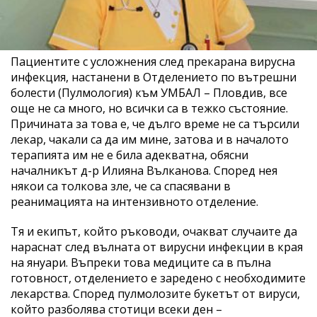
Пациентите с усложнения след прекарана вирусна
инфекция, настанени в Отделението по вътрешни
болести (Пулмология) към УМБАЛ – Пловдив, все
още не са много, но всички са в тежко състояние.
Причината за това е, че дълго време не са търсили
лекар, чакали са да им мине, затова и в началото
терапията им не е била адекватна, обясни
началникът д-р Илияна Вълканова. Според нея
някои са толкова зле, че са спасявани в
реанимацията на интензивното отделение.
Тя и екипът, който ръководи, очакват случаите да
нараснат след вълната от вирусни инфекции в края
на януари. Въпреки това медиците са в пълна
готовност, отделението е заредено с необходимите
лекарства. Според пулмолозите букетът от вируси,
който разболява стотици всеки ден –