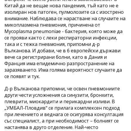
Китай да не вещае нова пандемия, тъй като не е
изолиран нов патоген, пулмолозите са с изострено
внимание. Наблюдава се нарастване на случаите на
микоплазмена пневмония, причинена от
Mycoplasma pneumoniae - бактерия, която може да
се прояви както с леки респираторни инфекции,
така и с тежка пневмония, припомни д-р
Вълканова. И добави, че в 6 европейски държави
вече са регистрирани болни, като в Дания и
Франция има епидемично разпространение на
заразяването. Има голяма вероятност случаите да
се появят и тук.
Д-р Вълканова припомни, че освен пневмониите
други чести усложнения са синузити, бронхити,
плеврити, миокардити и перикардни изливи. В
„УМБАЛ-Пловдив“ се прилага комплексен подход
при лечението и веднага се осигурява консултация
със специалист, а при необходимост – болният се
настанява в друго отделение. Най-често