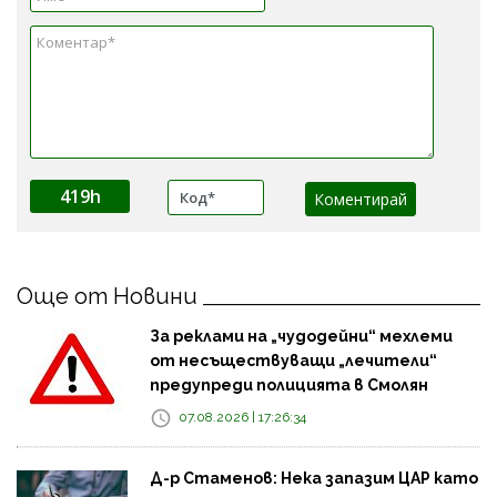
419h
Още от Новини
За реклами на „чудодейни“ мехлеми
от несъществуващи „лечители“
предупреди полицията в Смолян
07.08.2026 | 17:26:34
Д-р Стаменов: Нека запазим ЦАР като