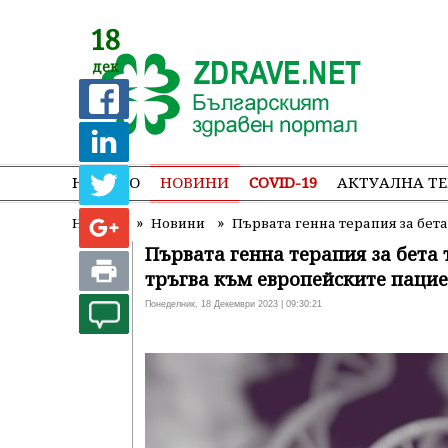
18
дек
НАЧАЛО
НОВИНИ
COVID-19
АКТУАЛНА Т
»
»
Начало
Новини
Първата генна терапия за бет
Първата генна терапия за бета
тръгва към европейските паци
Понеделник, 18 Декември 2023 | 09:30:21