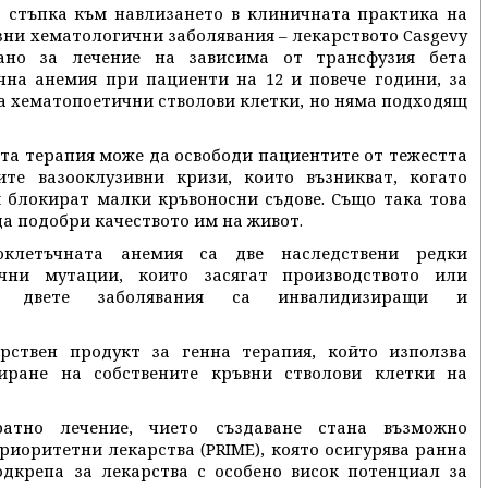
а стъпка към навлизането в клиничната практика на
зни хематологични заболявания – лекарството Casgevy
азано за лечение на зависима от трансфузия бета
чна анемия при пациенти на 12 и повече години, за
а хематопоетични стволови клетки, но няма подходящ
ата терапия може да освободи пациентите от тежестта
те вазооклузивни кризи, които възникват, когато
 блокират малки кръвоносни съдове. Също така това
а подобри качеството им на живот.
оклетъчната анемия са две наследствени редки
ични мутации, които засягат производството или
И двете заболявания са инвалидизиращи и
рствен продукт за генна терапия, който използва
тиране на собствените кръвни стволови клетки на
атно лечение, чието създаване стана възможно
риоритетни лекарства (PRIME), която осигурява ранна
одкрепа за лекарства с особено висок потенциал за