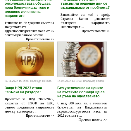
онколекарствата обещава
търсим ли решение или се
нови болнични дългове и
възхищаваме от проблема?
влошено лечение на
Запознайте се: той е проф.
пациентите
Страхил Вачев, „знаменит
Решение на Надзорния съвет на
български кардиолог“.
Националната
Пенсионирал ...
здравноосигурителна каса от 25
Прочети повече >>
септември отново разбун ...
Прочети повече >>
24.11.2022 15:15:08 Надежда Ненова
15.02.2022 13:19:48 Владимир Попов
Защо НРД 2023 стана
Без увеличение на цените
"ябълка на раздора"
на пътеките болници ще са
на ръба на оцеляването
Проектът за НРД 2023-2025,
изпратен от НЗОК на БЛС,
С над 600 млн. лв. е увеличен
отново предизвика напрежение
бюджетът на Националната
между договорнит ...
здравноосигурителна каса за
Прочети повече >>
2022 година в ...
Прочети повече >>