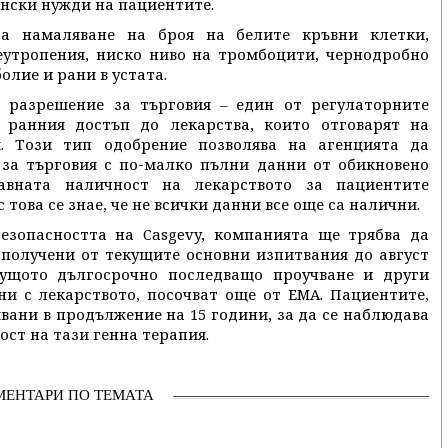
нски нужди на пациентите.
са намаляване на броя на белите кръвни клетки,
еутропения, ниско ниво на тромбоцити, чернодробно
олие и рани в устата.
о разрешение за търговия – един от регулаторните
 ранния достъп до лекарства, които отговарят на
. Този тип одобрение позволява на агенцията да
 за търговия с по-малко пълни данни от обикновено
бавната наличност на лекарството за пациентите
това се знае, че не всички данни все още са налични.
езопасността на Casgevy, компанията ще трябва да
 получени от текущите основни изпитвания до август
екущото дългосрочно последващо проучване и други
ни с лекарството, посочват още от ЕMA. Пациентите,
вани в продължение на 15 години, за да се наблюдава
ст на тази генна терапия.
МЕНТАРИ ПО ТЕМАТА