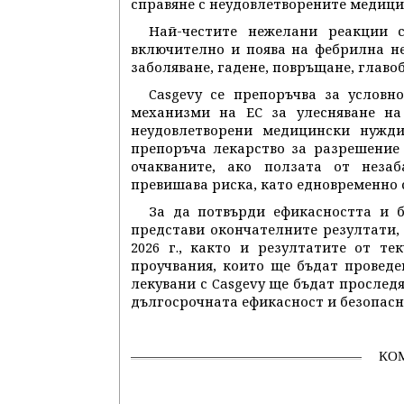
справяне с неудовлетворените медици
Най-честите нежелани реакции 
включително и поява на фебрилна н
заболяване, гадене, повръщане, главоб
Casgevy се препоръчва за условн
механизми на ЕС за улесняване на
неудовлетворени медицински нужди
препоръча лекарство за разрешение
очакваните, ако ползата от неза
превишава риска, като едновременно с 
За да потвърди ефикасността и б
представи окончателните резултати,
2026 г., както и резултатите от т
проучвания, които ще бъдат проведе
лекувани с Casgevy ще бъдат проследя
дългосрочната ефикасност и безопасно
КО