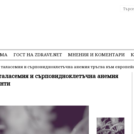
ЕМА
ГОСТ НА ZDRAVE.NET
МНЕНИЯ И КОМЕНТАРИ
К
а таласемия и сърповидноклетъчна анемия тръгва към европей
 таласемия и сърповидноклетъчна анемия
енти