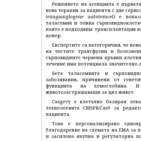
Решението на агенцията е първат
нова терапия за пациенти с две серио
(exagamglogene autotemcel) е пок
таласемия и тежка сърповидноклетъ
които е подходяща трансплантация н
донор.
Експертите са категорични, че нов
на честите трансфузии и болезнени
сърповидните червени кръвни клетки
лечение има потенциала значително д
Бета таласемията и сърповидн
заболявания, причинени от генет
функцията на хемоглобина. 
животозастрашаващи за цял живот.
Casgevy е клетъчно базиран лека
технологията CRISPR/Cas9 за редак
пациента.
Това е персонализирано еднокр
благодарение на схемата на EMA за п
и засилена научна и регулаторна п