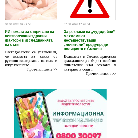
08.08.2026 09:49:56
07.08.2026 17:26:34
ИИ помага за откриване на
За реклами на „чудодейни“
неизползвани здравни
мехлеми от
фактори в изследванията
несъществуващи
на съня
„лечители“ предупреди
полицията в Смолян
Изследователи са установили,
че анализът на данни от
Полицията в Смолян призовава
рутинни изследвания на съня с
гражданите да бъдат особено
изкуствен инте ...
внимателни към реклами в
Прочети повече >>
интернет и соци ...
Прочети повече >>