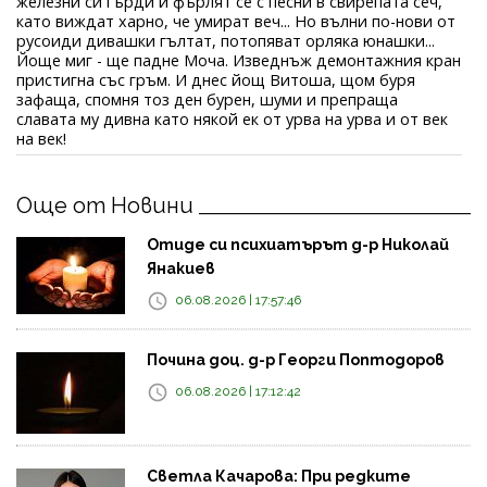
железни си гърди и фърлят се с песни в свирепата сеч,
като виждат харно, че умират веч... Но вълни по-нови от
русоиди дивашки гълтат, потопяват орляка юнашки...
Йоще миг - ще падне Моча. Изведнъж демонтажния кран
пристигна със гръм. И днес йощ Витоша, щом буря
зафаща, спомня тоз ден бурен, шуми и препраща
славата му дивна като някой ек от урва на урва и от век
на век!
Още от Новини
Отиде си психиатърът д-р Николай
Янакиев
06.08.2026 | 17:57:46
Почина доц. д-р Георги Поптодоров
06.08.2026 | 17:12:42
Светла Качарова: При редките