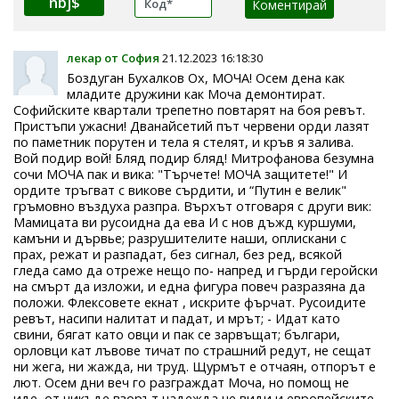
nbj$
лекар от София
21.12.2023 16:18:30
Боздуган Бухалков Ох, МОЧА! Осем дена как
младите дружини как Моча демонтират.
Софийските квартали трепетно повтарят на боя ревът.
Пристъпи ужасни! Дванайсетий път червени орди лазят
по паметник порутен и тела я стелят, и кръв я залива.
Вой подир вой! Бляд подир бляд! Митрофанова безумна
сочи МОЧА пак и вика: "Търчете! МОЧА защитете!" И
ордите тръгват с викове сърдити, и “Путин е велик"
гръмовно въздуха разпра. Върхът отговаря с други вик:
Мамицата ви русоидна да ева И с нов дъжд куршуми,
камъни и дървье; разрушителите наши, оплискани с
прах, режат и разпадат, без сигнал, без ред, всякой
гледа само да отреже нещо по- напред и гърди геройски
на смърт да изложи, и една фигура повеч разразяна да
положи. Флексовете екнат , искрите фърчат. Русоидите
ревът, насипи налитат и падат, и мрът; - Идат като
свини, бягат като овци и пак се зарвъщат; българи,
орловци кат лъвове тичат по страшний редут, не сещат
ни жега, ни жажда, ни труд. Щурмът е отчаян, отпорът е
лют. Осем дни веч го разграждат Моча, но помощ не
иде, от никъде взорът надежда не види и европейските