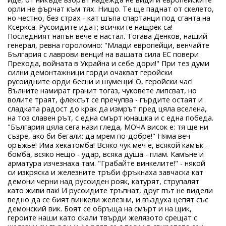
орли не фърчат към тях. Нищо. Те ще паднат от скелето,
но честно, без страх - кат шъпа спартанци под сганта на
Ксеркса. Русоидите идат; всичките нащрек са!
Последният напън вече е настал. Тогава Денков, наший
генерал, ревна гороломно: "Млади европейци, венчайте
България с лаврови венци! на вашата сила ЕС повери
Прехода, войната в Украйна и себе дори!" При тез думи
силни демонтажници горди очакват геройски
русоидните орди бесни и шумещи! О, геройски час!
Вълните намират гранит тогаз, чуковете липсват, но
волите траят, флексът се пречупва - гърдите остаят и
сладката радост до крак да измрът пред цяла вселена,
на тоз славен рът, с една смърт юнашка и с една победа.
"България цяла сега нази гледа, МОЧА висок е: тя ще ни
съзре, ако би бегали: да мрем по-добре!" Няма веч
оръжье! Има хекатомба! Всяко чук меч е, всякой камък -
бомба, всяко нещо - удар, всяка душа - плам. Камъне и
арматура изчезнаха там. "Грабайте винкелите!" - някой
си изкряска и железните тръби фръкнаха завчаска кат
демони черни над русоиден рояк, катурят, струпалят
като живи пак! И русоидите тръпнат, друг път не видели
ведно да се бият винкели железни, и въздуха цепят със
демонский вик. Боят се обръща на смърт и на щик,
героите наши като скали твърди желязото срещат с