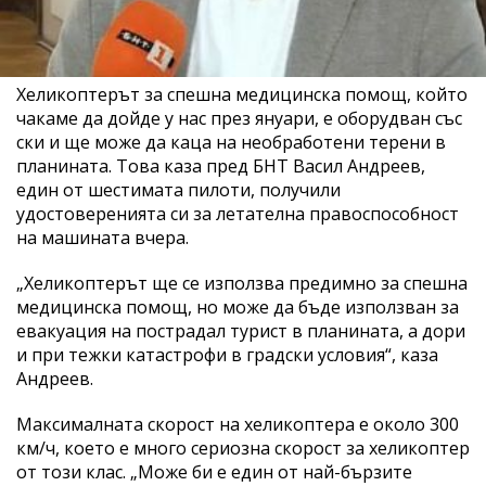
Хеликоптерът за спешна медицинска помощ, който
чакаме да дойде у нас през януари, е оборудван със
ски и ще може да каца на необработени терени в
планината. Това каза пред БНТ Васил Андреев,
един от шестимата пилоти, получили
удостоверенията си за летателна правоспособност
на машината вчера.
„Хеликоптерът ще се използва предимно за спешна
медицинска помощ, но може да бъде използван за
евакуация на пострадал турист в планината, а дори
и при тежки катастрофи в градски условия“, каза
Андреев.
Максималната скорост на хеликоптера е около 300
км/ч, което е много сериозна скорост за хеликоптер
от този клас. „Може би е един от най-бързите