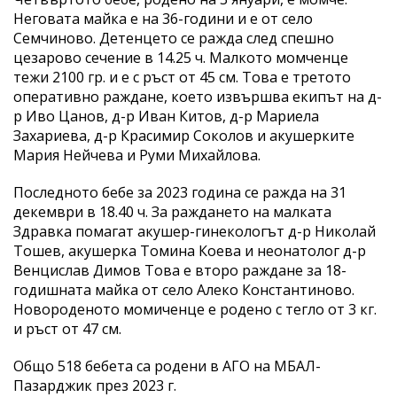
Неговата майка е на 36-години и е от село
Семчиново. Детенцето се ражда след спешно
цезарово сечение в 14.25 ч. Малкото момченце
тежи 2100 гр. и е с ръст от 45 см. Това е третото
оперативно раждане, което извършва екипът на д-
р Иво Цанов, д-р Иван Китов, д-р Мариела
Захариева, д-р Красимир Соколов и акушерките
Мария Нейчева и Руми Михайлова.
Последното бебе за 2023 година се ражда на 31
декември в 18.40 ч. За раждането на малката
Здравка помагат акушер-гинекологът д-р Николай
Тошев, акушерка Томина Коева и неонатолог д-р
Венцислав Димов Това е второ раждане за 18-
годишната майка от село Алеко Константиново.
Новороденото момиченце е родено с тегло от 3 кг.
и ръст от 47 см.
Общо 518 бебета са родени в АГО на МБАЛ-
Пазарджик през 2023 г.