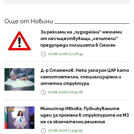
Още от Новини
За реклами на „чудодейни“ мехлеми
от несъществуващи „лечители“
предупреди полицията в Смолян
07.08.2026 | 17:26:34
Д-р Стаменов: Нека запазим ЦАР като
самостоятелна, специализирана и
отчетна структура
07.08.2026 | 16:52:18
Министър Ивкова: Публикуваните
идеи за промяна в структурите на МЗ
не са окончателни решения
07.08.2026 | 13:45:29