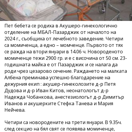
Пет бебета се родиха в Акушеро-гинекологично
отделение на МБАЛ-Пазарджик от началото на
2024 г., съобщиха от лечебното заведение. Четири
са момиченца, а едно – момченце. Първото от тях
се ражда на втори януари в 14.06 ч. Новороденото
момиченце тежи 2900 гр. и е с височина от 50 см. 23-
годишната майка е от Пазарджик и се налага да
роди чрез цезарово сечение. Раждането на малката
Албена преминава успешно благодарение на
дежурния екип : акушер-гинеколозите д-р Петя
Дудова и д-р Иван Китов, неонатологът д-р
Надежда Чобанкова, анестезиологът д-р Димитър
Иванов и акушерките Стефка Танева и Мария
Нейчева.
Четири са новородените на трети януари. В 9.35ч.
след секцио на бял свят се появява момиченце,