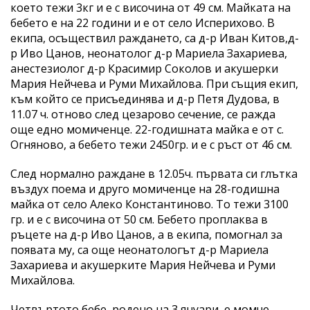
което тежи 3кг и е с височина от 49 см. Майката на
бебето е на 22 години и е от село Исперихово. В
екипа, осъществил раждането, са д-р Иван Китов,д-
р Иво Цанов, неонатолог д-р Мариела Захариева,
анестезиолог д-р Красимир Соколов и акушерки
Мария Нейчева и Руми Михайлова. При същия екип,
към който се присъединява и д-р Петя Дудова, в
11.07 ч. отново след цезарово сечение, се ражда
още едно момиченце. 22-годишната майка е от с.
Огняново, а бебето тежи 2450гр. и е с ръст от 46 см.
След нормално раждане в 12.05ч. първата си глътка
въздух поема и друго момиченце на 28-годишна
майка от село Алеко Константиново. То тежи 3100
гр. и е с височина от 50 см. Бебето проплаква в
ръцете на д-р Иво Цанов, а в екипа, помогнал за
появата му, са още неонатологът д-р Мариела
Захариева и акушерките Мария Нейчева и Руми
Михайлова.
Четвъртото бебе, родено на 3 януари, е момче.