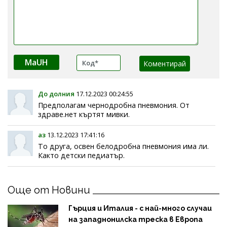
MaUH
До долния
17.12.2023 00:24:55
Предполагам чернодробна пневмония. От
здраве.нет къртят мивки.
аз
13.12.2023 17:41:16
То друга, освен белодробна пневмония има ли.
Както детски педиатър.
Още от Новини
Гърция и Италия - с най-много случаи
на западнонилска треска в Европа