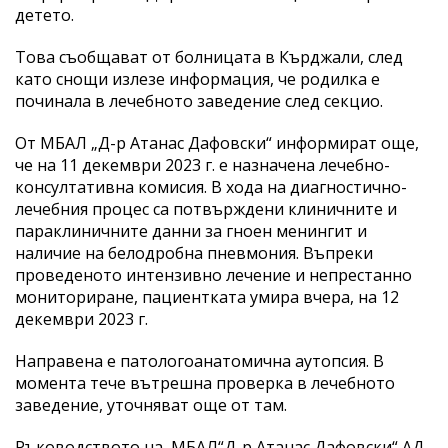
детето.
Това съобщават от болницата в Кърджали, след
като снощи излезе информация, че родилка е
починала в лечебното заведение след секцио.
От МБАЛ „Д-р Атанас Дафовски“ информират още,
че на 11 декември 2023 г. е назначена лечебно-
консултативна комисия. В хода на диагностично-
лечебния процес са потвърждени клиничните и
параклиничните данни за гноен менингит и
наличие на белодробна пневмония. Въпреки
проведеното интензивно лечение и непрестанно
мониториране, пациентката умира вчера, на 12
декември 2023 г.
Направена е патологоанатомична аутопсия. В
момента тече вътрешна проверка в лечебното
заведение, уточняват още от там.
Ръководството на МБАЛ“Д-р Атанас Дафовски“ АД