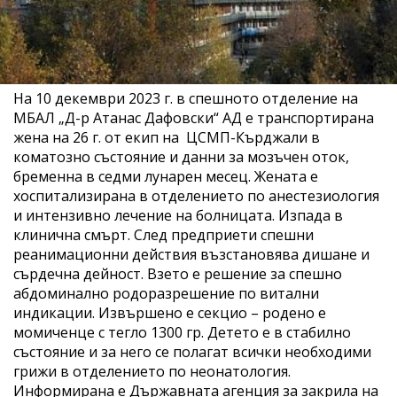
На 10 декември 2023 г. в спешното отделение на
МБАЛ „Д-р Атанас Дафовски“ АД е транспортирана
жена на 26 г. от екип на ЦСМП-Кърджали в
коматозно състояние и данни за мозъчен оток,
бременна в седми лунарен месец. Жената е
хоспитализирана в отделението по анестезиология
и интензивно лечение на болницата. Изпада в
клинична смърт. След предприети спешни
реанимационни действия възстановява дишане и
сърдечна дейност. Взето е решение за спешно
абдоминално родоразрешение по витални
индикации. Извършено е секцио – родено е
момиченце с тегло 1300 гр. Детето е в стабилно
състояние и за него се полагат всички необходими
грижи в отделението по неонатология.
Информирана е Държавната агенция за закрила на