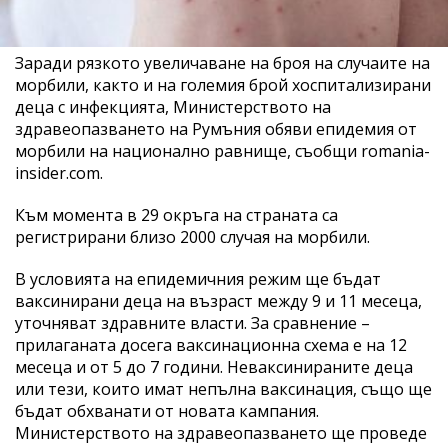
Заради рязкото увеличаване на броя на случаите на
морбили,
както и на големия брой хоспитализирани
деца с инфекцията, Министерството на
здравеопазването на Румъния обяви епидемия от
морбили на национално равнище, съобщи romania-
insider.com.
Към момента в 29 окръга на страната са
регистрирани близо 2000 случая на морбили.
В условията на епидемичния режим ще бъдат
ваксинирани деца на възраст между 9 и 11 месеца,
уточняват здравните власти. За сравнение –
прилаганата досега ваксинационна схема е на 12
месеца и от 5 до 7 години. Неваксинираните деца
или тези, които имат непълна ваксинация, също ще
бъдат обхванати от новата кампания.
Министерството на здравеопазването ще проведе