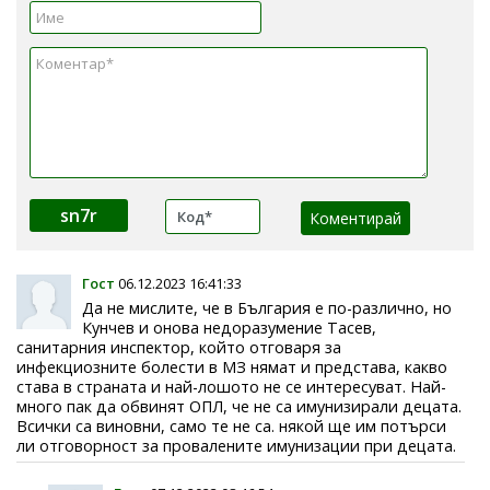
sn7r
Гост
06.12.2023 16:41:33
Да не мислите, че в България е по-различно, но
Кунчев и онова недоразумение Тасев,
санитарния инспектор, който отговаря за
инфекциозните болести в МЗ нямат и представа, какво
става в страната и най-лошото не се интересуват. Най-
много пак да обвинят ОПЛ, че не са имунизирали децата.
Всички са виновни, само те не са. някой ще им потърси
ли отговорност за провалените имунизации при децата.