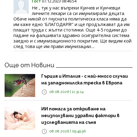
Гост
07.12.2023 08:46:54
Не , тук у нас въпреки Кунчев и Кунчевци
личните лекари са си имунизирали децата.
Обаче никой от гнусната политическа класа няма да
им каже едно 'БЛАГОДАРЯ!" и ще продължават да им
плащат труда с жълти стотинки. Още 4-5 години до
падане на фалшивата здравно осигурителна система
заедно и с имунизационното покритие. Ще видим кой
след това ще им прави имунизации....
Още от Новини
Гърция и Италия - с най-много случаи
на западнонилска треска в Европа
08.08.2026 | 11:31:14
ИИ помага за откриване на
неизползвани здравни фактори в
изследванията на съня
08.08.2026 | 09:49:56