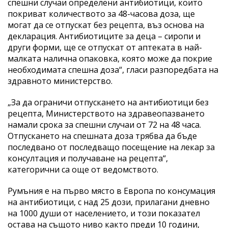
спешни случаи определени антибиотици, които
покриват количеството за 48-часова доза, ще
могат да се отпускат без рецепта, въз основа на
декларация. Антибиотиците за деца – сиропи и
други форми, ще се отпускат от аптеката в най-
малката налична опаковка, която може да покрие
необходимата спешна доза“, гласи разпоредбата на
здравното министерство.
„За да ограничи отпускането на антибиотици без
рецепта, Министерството на здравеопазването
намали срока за спешни случаи от 72 на 48 часа.
Отпускането на спешната доза трябва да бъде
последвано от последващо посещение на лекар за
консултация и получаване на рецепта“,
категорични са още от ведомството.
Румъния е на първо място в Европа по консумация
на антибиотици, с над 25 дози, прилагани дневно
на 1000 души от населението, и този показател
остава на същото ниво както преди 10 години,